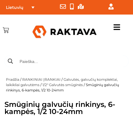
Lietuvių
Pradžia
/
RANKINIAI ĮRANKIAI
/
Galvutės, galvučių komplektai,
laikikliai galvutėms
/
1/2" Galvutės smūginės
/ Smūginių galvučių
rinkinys, 6-kampės, 1/2 10-24mm
Smūginių galvučių rinkinys, 6-
kampės, 1/2 10-24mm