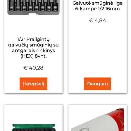
Galvutė smūginė ilga
6-kampė 1/2 16mm
€
4,84
1/2″ Prailgintų
galvučių smūginių su
antgaliais rinkinys
(HEX) 8vnt.
€
40,28
Į krepšelį
Daugiau