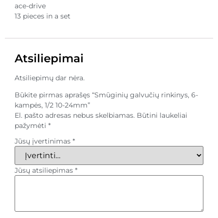
ace-drive
13 pieces in a set
Atsiliepimai
Atsiliepimų dar nėra.
Būkite pirmas aprašęs “Smūginių galvučių rinkinys, 6-
kampės, 1/2 10-24mm”
El. pašto adresas nebus skelbiamas.
Būtini laukeliai
pažymėti
*
Jūsų įvertinimas
*
Jūsų atsiliepimas
*