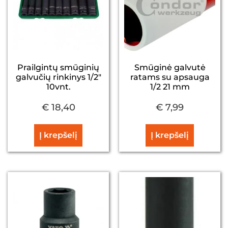
Prailgintų smūginių
Smūginė galvutė
galvučių rinkinys 1/2″
ratams su apsauga
10vnt.
1/2 21 mm
€
18,40
€
7,99
Į krepšelį
Į krepšelį