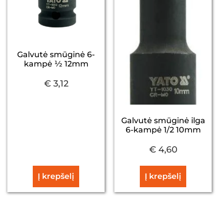
Galvutė smūginė 6-
kampė ½ 12mm
€
3,12
Galvutė smūginė ilga
6-kampė 1/2 10mm
€
4,60
Į krepšelį
Į krepšelį