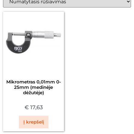
Mikrometras 0,01mm 0-
25mm (medinėje
dėžutėje)
€
17,63
Į krepšelį