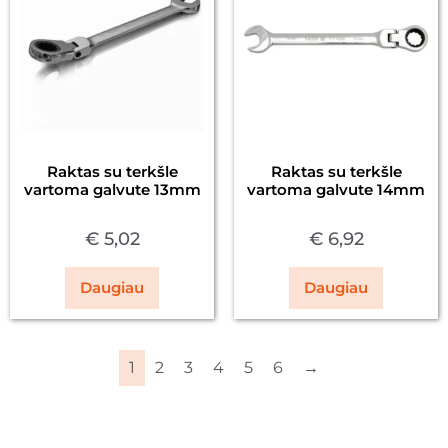
Raktas su terkšle
Raktas su terkšle
vartoma galvute 13mm
vartoma galvute 14mm
€
5,02
€
6,92
Daugiau
Daugiau
1
2
3
4
5
6
→