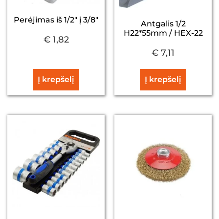
Perėjimas iš 1/2" į 3/8"
Antgalis 1/2
H22*55mm / HEX-22
€
1,82
€
7,11
Į krepšelį
Į krepšelį