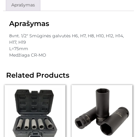
Aprašymas
Aprašymas
8vnt. 1/2″ Smūginės galvutės H6, H7, H8, H10, H12, H14,
H17, H19
L=75mm
Medžiaga CR-MO
Related Products