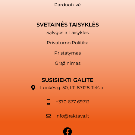
Parduotuvė
SVETAINĖS TAISYKLĖS
Sąlygos ir Taisyklės
Privatumo Politika
Pristatymas
Grąžinimas
SUSISIEKTI GALITE
Luokės g. 50, LT-87128 Telšiai
+370 677 69713
info@raktava.lt