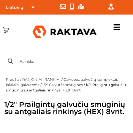
Lietuvių
Pradžia
/
RANKINIAI ĮRANKIAI
/
Galvutės, galvučių komplektai,
laikikliai galvutėms
/
1/2" Galvutės smūginės
/ 1/2″ Prailgintų galvučių
smūginių su antgaliais rinkinys (HEX) 8vnt.
1/2″ Prailgintų galvučių smūginių
su antgaliais rinkinys (HEX) 8vnt.