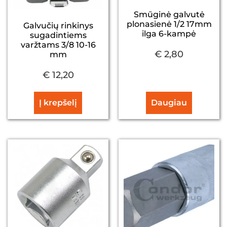
Smūginė galvutė
plonasienė 1/2 17mm
Galvučių rinkinys
ilga 6-kampė
sugadintiems
varžtams 3/8 10-16
€
2,80
mm
€
12,20
Į krepšelį
Daugiau