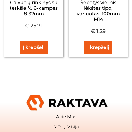
Galvučių rinkinys su
Šepetys vielinis
terkšle ½ 6-kampės
lėkštės tipo,
8-32mm
variuotas, 100mm
M14
€
25,71
€
1,29
Į krepšelį
Į krepšelį
Apie Mus
Mūsų Misija