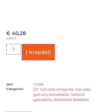
€
40,28
Liko 2
Į krepšelį
SKU
YT1066
Categories
1/2" Galvutės smūginės
Galvutės,
,
galvučių komplektai, laikikliai
galvutėms
RANKINIAI ĮRANKIAI
,