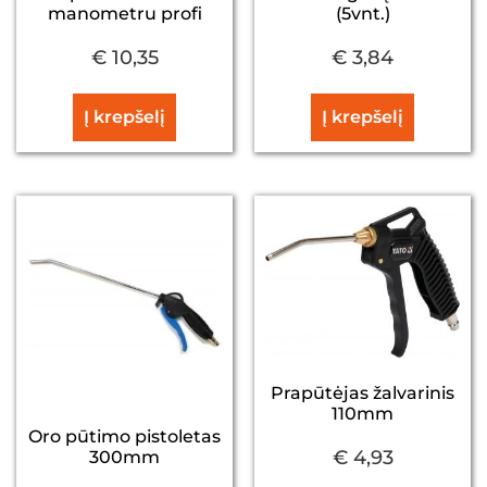
manometru profi
(5vnt.)
€
10,35
€
3,84
Į krepšelį
Į krepšelį
Prapūtėjas žalvarinis
110mm
Oro pūtimo pistoletas
€
4,93
300mm