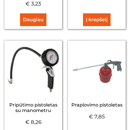
€
3,23
Daugiau
Į krepšelį
Pripūtimo pistoletas
Praplovimo pistoletas
su manometru
€
7,85
€
8,26