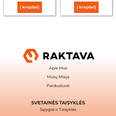
Į krepšelį
Į krepšelį
Apie Mus
Mūsų Misija
Parduotuvė
SVETAINĖS TAISYKLĖS
Sąlygos ir Taisyklės