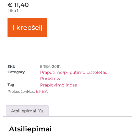
€
11,40
Liko 1
Į krepšelį
SKU
ERBA-20111.
Category
Prapūtimo/pripūtimo pistoletai.
Purkštuvai
Tag
Praplovimo indas
ERBA
Prekės ženklas:
Atsiliepimai (0)
Atsiliepimai