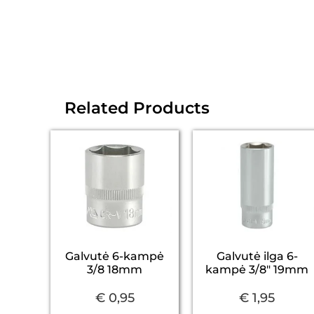
Related Products
Galvutė 6-kampė
Galvutė ilga 6-
3/8 18mm
kampė 3/8″ 19mm
€
0,95
€
1,95