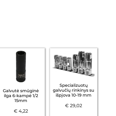
Specializuotų
galvučių rinkinys su
Galvutė smūginė
išpjova 10-19 mm
ilga 6-kampė 1/2
15mm
€
29,02
€
4,22