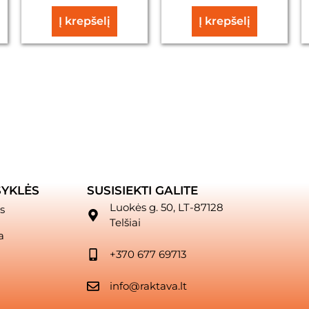
Į krepšelį
Į krepšelį
SYKLĖS
SUSISIEKTI GALITE
Luokės g. 50, LT-87128
s
Telšiai
a
+370 677 69713
info@raktava.lt