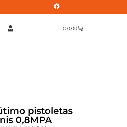
€
0,00
ūtimo pistoletas
inis 0,8MPA