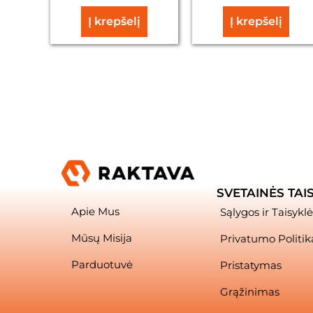
Į krepšelį
Į krepšelį
SVETAINĖS TAI
Apie Mus
Sąlygos ir Taisyklė
Mūsų Misija
Privatumo Politik
Parduotuvė
Pristatymas
Grąžinimas