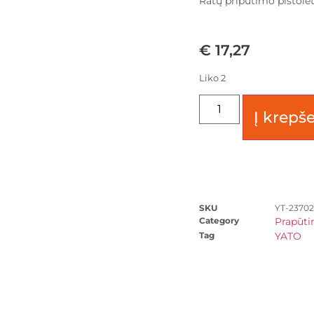
Ratų pripūtimo pistole
€
17,27
Liko 2
Į krepše
SKU
YT-23702
Category
Prapūti
Tag
YATO