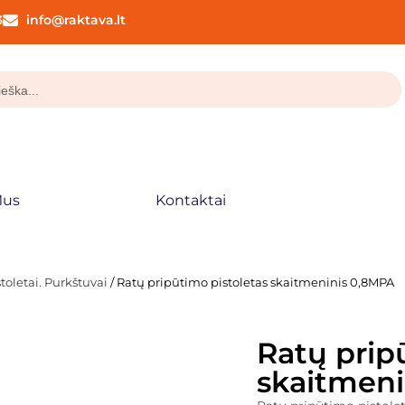
3
info@raktava.lt
Mus
Kontaktai
oletai. Purkštuvai
/ Ratų pripūtimo pistoletas skaitmeninis 0,8MPA
Ratų prip
skaitmen