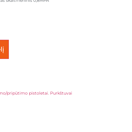
tas skaitmeninis 0,8MPA
lį
mo/pripūtimo pistoletai. Purkštuvai