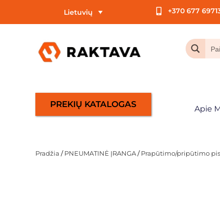
+370 677 6971
Lietuvių
PREKIŲ KATALOGAS
Apie 
Pradžia
/
PNEUMATINĖ ĮRANGA
/
Prapūtimo/pripūtimo pist