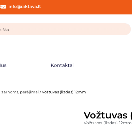
3
info@raktava.lt
Mus
Kontaktai
ai žarnoms, perėjimai
/ Vožtuvas (lizdas) 12mm
Vožtuvas 
Vožtuvas (lizdas) 12mm