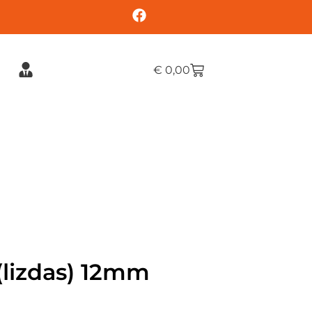
€
0,00
(lizdas) 12mm