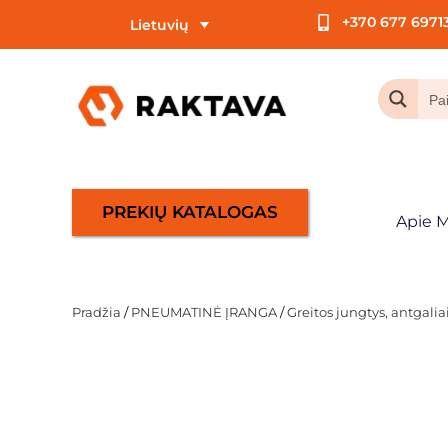
+370 677 6971
Lietuvių
PREKIŲ KATALOGAS
Apie 
Pradžia
/
PNEUMATINĖ ĮRANGA
/
Greitos jungtys, antgali