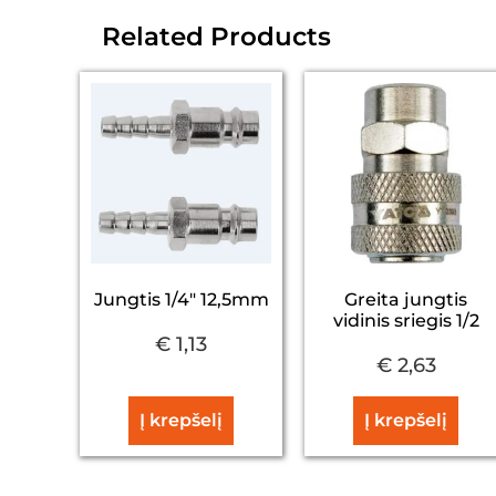
Related Products
Jungtis 1/4" 12,5mm
Greita jungtis
vidinis sriegis 1/2
€
1,13
€
2,63
Į krepšelį
Į krepšelį