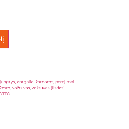
lį
jungtys, antgaliai žarnoms, perėjimai
12mm
vožtuvas
vožtuvas (lizdas)
,
,
OTTO