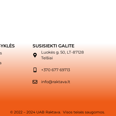
SYKLĖS
SUSISIEKTI GALITE
Luokės g. 50, LT-87128
s
Telšiai
a
+370 677 69713
info@raktava.lt
© 2022 – 2024 UAB Raktava. Visos teisės saugomos.