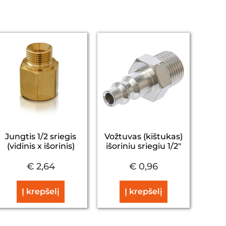
Jungtis 1/2 sriegis
Vožtuvas (kištukas)
(vidinis x išorinis)
išoriniu sriegiu 1/2″
€
2,64
€
0,96
Į krepšelį
Į krepšelį