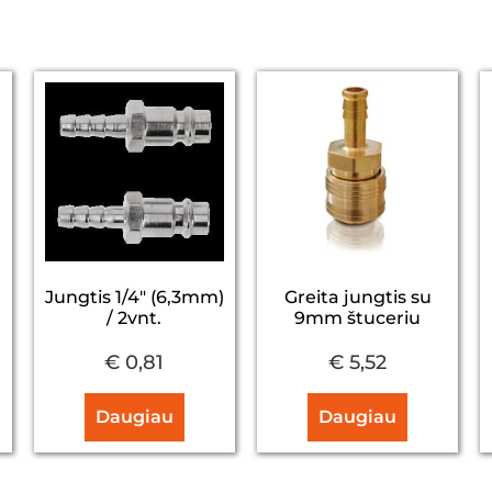
Jungtis 1/4" (6,3mm)
Greita jungtis su
/ 2vnt.
9mm štuceriu
€
0,81
€
5,52
Daugiau
Daugiau