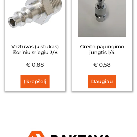
Vožtuvas (kištukas)
Greito pajungimo
išoriniu sriegiu 3/8
jungtis 1/4
€
0,88
€
0,58
Į krepšelį
Daugiau