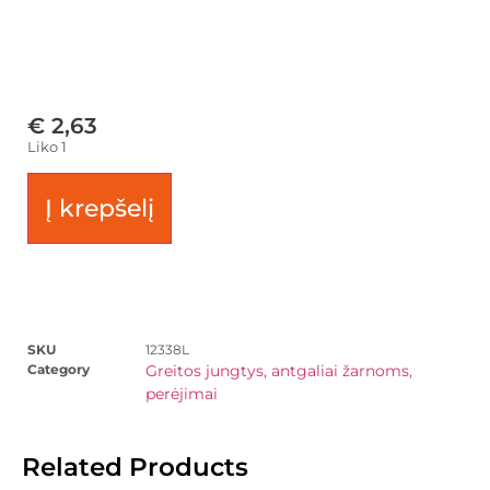
€
2,63
Liko 1
Į krepšelį
SKU
12338L
Category
Greitos jungtys, antgaliai žarnoms,
perėjimai
Related Products