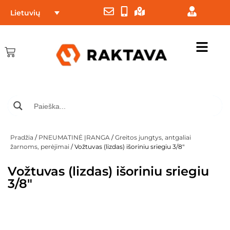
Lietuvių
Pradžia
/
PNEUMATINĖ ĮRANGA
/
Greitos jungtys, antgaliai
žarnoms, perėjimai
/ Vožtuvas (lizdas) išoriniu sriegiu 3/8″
Vožtuvas (lizdas) išoriniu sriegiu
3/8″