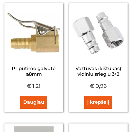
Pripūtimo galvutė
Vožtuvas (kištukas)
ᴓ8mm
vidiniu sriegiu 3/8
€
1,21
€
0,96
Daugiau
Į krepšelį