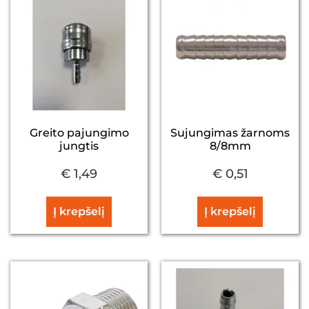
Greito pajungimo
Sujungimas žarnoms
jungtis
8/8mm
€
1,49
€
0,51
Į krepšelį
Į krepšelį