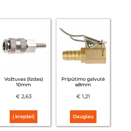
Vožtuvas (lizdas)
Pripūtimo galvutė
10mm
ᴓ8mm
€
2,63
€
1,21
Į krepšelį
Daugiau