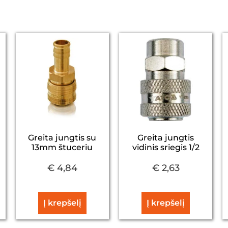
Greita jungtis su
Greita jungtis
13mm štuceriu
vidinis sriegis 1/2
€
4,84
€
2,63
Į krepšelį
Į krepšelį