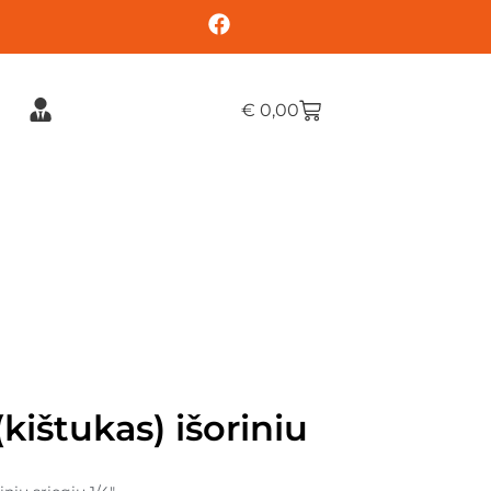
€
0,00
kištukas) išoriniu