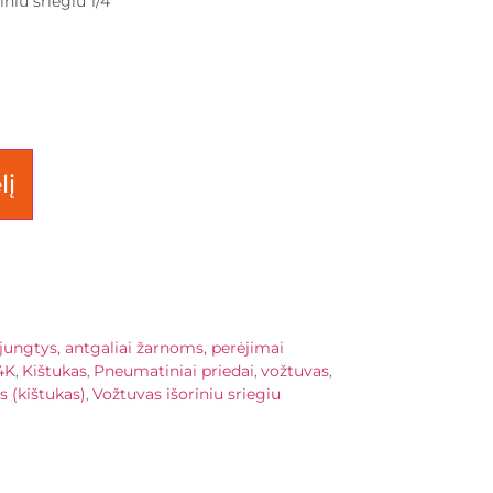
iniu sriegiu 1/4″
lį
jungtys, antgaliai žarnoms, perėjimai
4K
Kištukas
Pneumatiniai priedai
vožtuvas
,
,
,
,
s (kištukas)
Vožtuvas išoriniu sriegiu
,