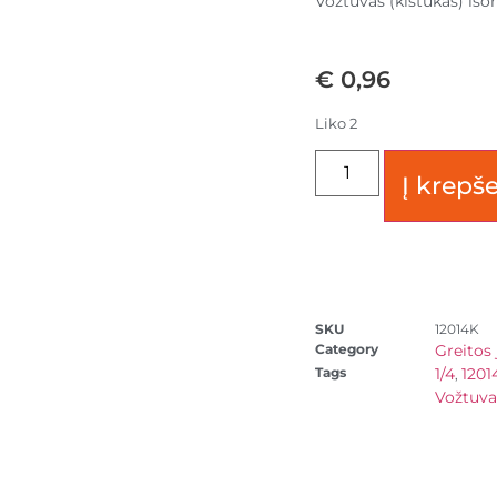
Vožtuvas (kištukas) išor
€
0,96
Liko 2
Į krepše
SKU
12014K
Category
Greitos 
Tags
1/4
1201
,
Vožtuva