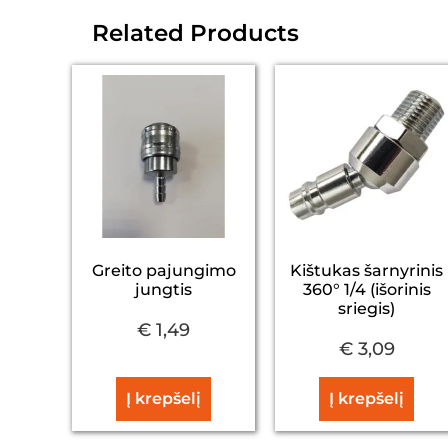
Related Products
Greito pajungimo
Kištukas šarnyrinis
jungtis
360° 1/4 (išorinis
sriegis)
€
1,49
€
3,09
Į krepšelį
Į krepšelį