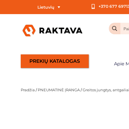
+370 677 6971
Lietuvių
PREKIŲ KATALOGAS
Apie 
Pradžia
/
PNEUMATINĖ ĮRANGA
/
Greitos jungtys, antgali