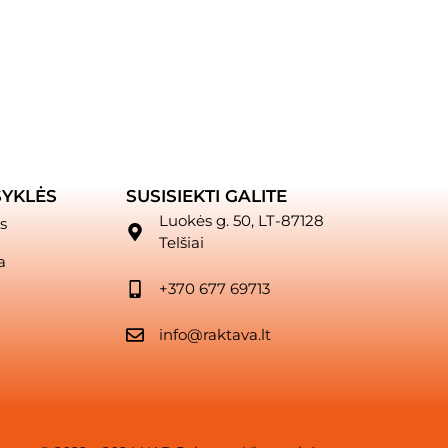
SYKLĖS
SUSISIEKTI GALITE
Luokės g. 50, LT-87128
s
Telšiai
a
+370 677 69713
info@raktava.lt