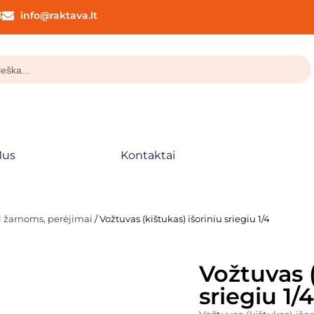
3
info@raktava.lt
Mus
Kontaktai
ai žarnoms, perėjimai
/ Vožtuvas (kištukas) išoriniu sriegiu 1/4
Vožtuvas (
sriegiu 1/4