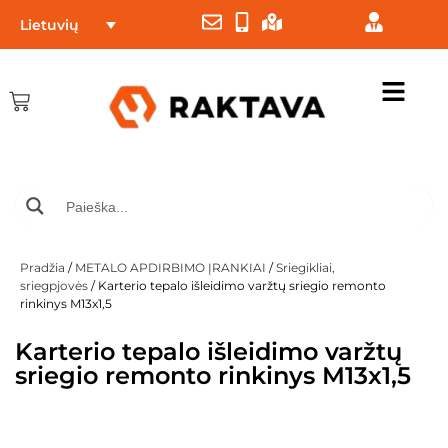
Lietuvių
Pradžia
/
METALO APDIRBIMO ĮRANKIAI
/
Sriegikliai,
sriegpjovės
/ Karterio tepalo išleidimo varžtų sriegio remonto
rinkinys M13x1,5
Karterio tepalo išleidimo varžtų
sriegio remonto rinkinys M13x1,5