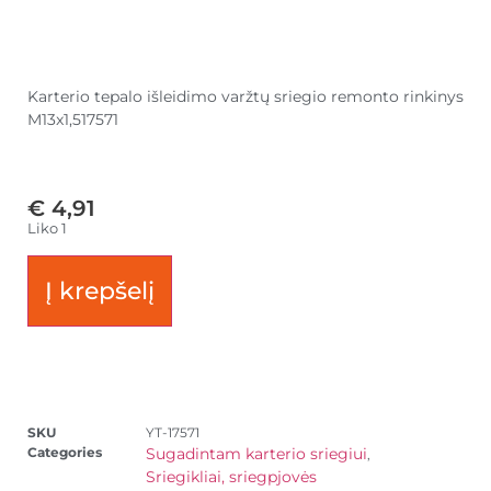
Karterio tepalo išleidimo varžtų sriegio remonto rinkinys
M13x1,517571
€
4,91
Liko 1
Į krepšelį
SKU
YT-17571
Categories
Sugadintam karterio sriegiui
,
Sriegikliai, sriegpjovės