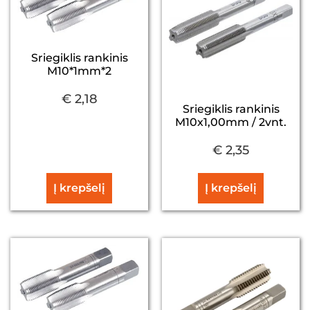
Sriegiklis rankinis
M10*1mm*2
€
2,18
Sriegiklis rankinis
M10x1,00mm / 2vnt.
€
2,35
Į krepšelį
Į krepšelį