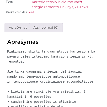
Tags
Karterio tepalo išleidimo varžtų
sriegio remonto rinkinys
YT-17571
,
YATO
Prekės ženklas:
Aprašymas
Atsiliepimai (0)
Aprašymas
Rinkiniai, skirti lengvam alyvos karterio arba 
pavarų dėžės išleidimo kamščio sriegių ir kt. 
remontui.

Jie tinka daugumai sriegių, dažniausiai 
naudojamų lengvuosiuose automobiliuose

ir lengvuosiuose krovininiuose automobiliuose.

• kiekviename rinkinyje yra sriegiklis, 6 
kamščiai ir 6 poveržlės

• sandarinimo poveržlės iš aliuminio

• praktiška plastikinė dėžutė
