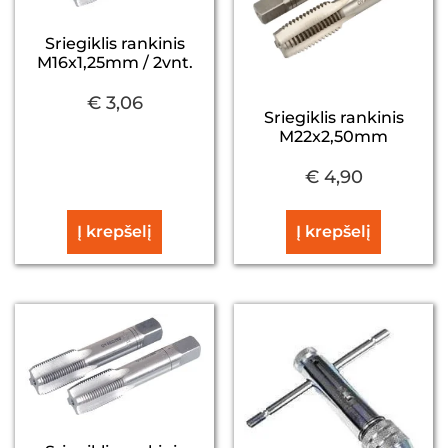
Sriegiklis rankinis
M16x1,25mm / 2vnt.
€
3,06
Sriegiklis rankinis
M22x2,50mm
€
4,90
Į krepšelį
Į krepšelį