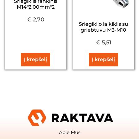
Sriegiklis rankinis
M14*2,00mm*2
€
2,70
Sriegiklio laikiklis su
griebtuvu M3-M10
€
5,51
Į krepšelį
Į krepšelį
Apie Mus