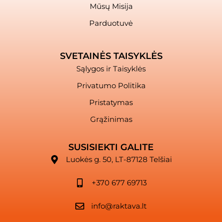
Mūsų Misija
Parduotuvė
SVETAINĖS TAISYKLĖS
Sąlygos ir Taisyklės
Privatumo Politika
Pristatymas
Grąžinimas
SUSISIEKTI GALITE
Luokės g. 50, LT-87128 Telšiai
+370 677 69713
info@raktava.lt