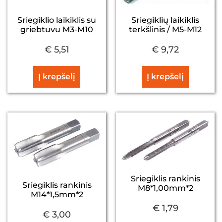
Sriegiklio laikiklis su
Sriegiklių laikiklis
griebtuvu M3-M10
terkšlinis / M5-M12
€
5,51
€
9,72
Į krepšelį
Į krepšelį
Sriegiklis rankinis
Sriegiklis rankinis
M8*1,00mm*2
M14*1,5mm*2
€
1,79
€
3,00