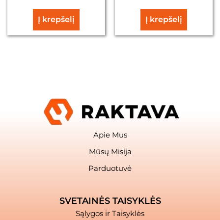
Į krepšelį
Į krepšelį
Apie Mus
Mūsų Misija
Parduotuvė
SVETAINĖS TAISYKLĖS
Sąlygos ir Taisyklės