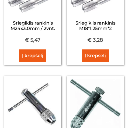
Sriegiklis rankinis
Sriegiklis rankinis
M24x3.0mm / 2vnt.
M18*1,25mm*2
€
5,47
€
3,28
Į krepšelį
Į krepšelį