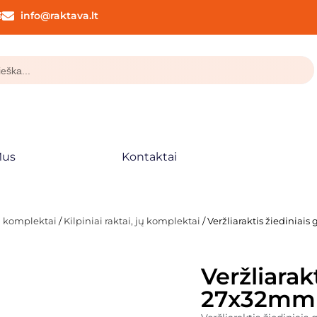
3
info@raktava.lt
Mus
Kontaktai
ių komplektai
/
Kilpiniai raktai, jų komplektai
/ Veržliaraktis žiediniai
Veržliarakt
27x32mm