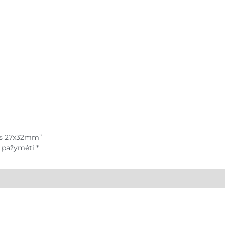
ais 27x32mm”
ai pažymėti
*