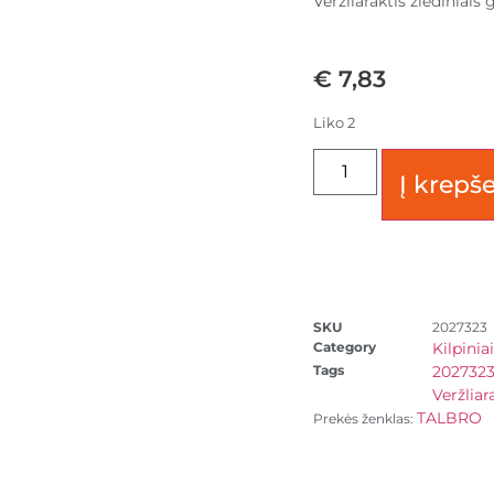
Veržliaraktis žiediniai
€
7,83
Liko 2
Į krepše
SKU
2027323
Category
Kilpinia
Tags
202732
Veržliar
TALBRO
Prekės ženklas: