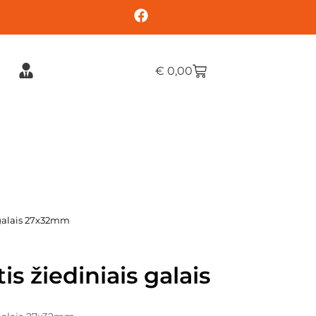
€
0,00
s galais 27x32mm
is žiediniais galais