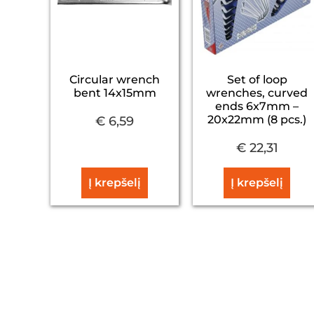
Circular wrench
Set of loop
bent 14x15mm
wrenches, curved
ends 6x7mm –
20x22mm (8 pcs.)
€
6,59
€
22,31
Į krepšelį
Į krepšelį