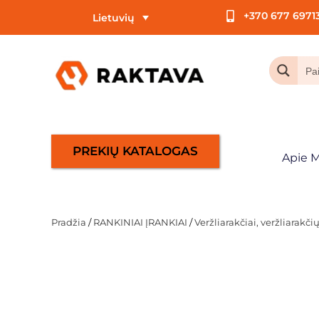
+370 677 6971
Lietuvių
PREKIŲ KATALOGAS
Apie 
Pradžia
/
RANKINIAI ĮRANKIAI
/
Veržliarakčiai, veržliarakč