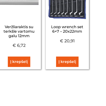
Veržliaraktis su
Loop wrench set
terkšle vartomu
6×7 – 20x22mm
galu 12mm
€
20,91
€
6,72
Į krepšelį
Į krepšelį