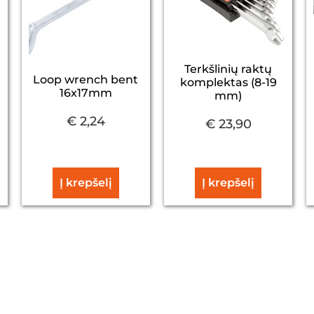
Terkšlinių raktų
Loop wrench bent
komplektas (8-19
16x17mm
mm)
€
2,24
€
23,90
Į krepšelį
Į krepšelį