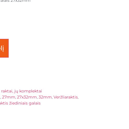
s galais 27x32mm
lį
i raktai, jų komplektai
3
27mm
27x32mm
32mm
Veržliaraktis
,
,
,
,
,
aktis žiediniais galais