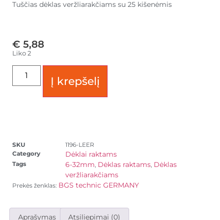
Tuščias dėklas veržliarakčiams su 25 kišenėmis
€
5,88
Liko 2
Į krepšelį
SKU
1196-LEER
Category
Dėklai raktams
Tags
6-32mm
Dėklas raktams
Dėklas
,
,
veržliarakčiams
BGS technic GERMANY
Prekės ženklas:
Aprašymas
Atsiliepimai (0)