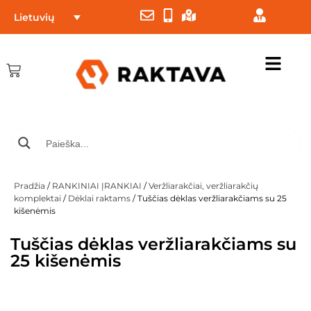
Lietuvių
Pradžia
/
RANKINIAI ĮRANKIAI
/
Veržliarakčiai, veržliarakčių
komplektai
/
Dėklai raktams
/ Tuščias dėklas veržliarakčiams su 25
kišenėmis
Tuščias dėklas veržliarakčiams su
25 kišenėmis