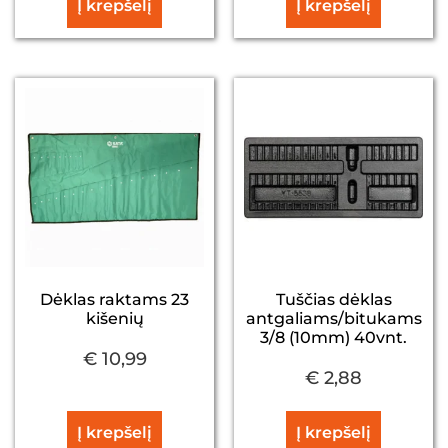
Į krepšelį
Į krepšelį
Dėklas raktams 23
Tuščias dėklas
kišenių
antgaliams/bitukams
3/8 (10mm) 40vnt.
€
10,99
€
2,88
Į krepšelį
Į krepšelį