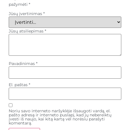
pažymėti
*
Jūsų įvertinimas
*
Jūsų atsiliepimas
*
Pavadinimas
*
El. paštas
*
Noriu savo interneto naršyklėje išsaugoti vardą, el.
pašto adresą ir interneto puslapį, kad jų nebereiktų
įvesti iš naujo, kai kitą kartą vėl norėsiu parašyti
komentarą.