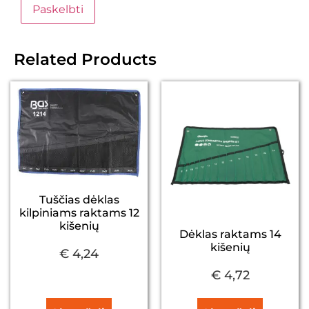
Related Products
Tuščias dėklas
kilpiniams raktams 12
kišenių
Dėklas raktams 14
kišenių
€
4,24
€
4,72