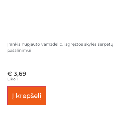
Įrankis nupjauto vamzdelio, išgręžtos skylės šerpetų
pašalinimui
€
3,69
Liko 1
Į krepšelį