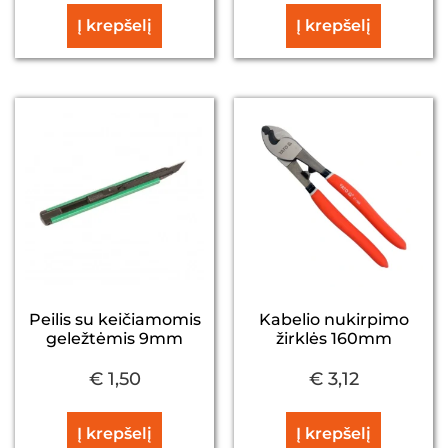
Į krepšelį
Į krepšelį
Peilis su keičiamomis
Kabelio nukirpimo
geležtėmis 9mm
žirklės 160mm
€
1,50
€
3,12
Į krepšelį
Į krepšelį