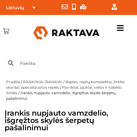
Lietuvių
Pradžia
/
RANKINIAI ĮRANKIAI
/
Replės, replių komplektai, žirklės
skardai, specializuotos replės
/
Pjovikliai, pjūklai, vielos ir kabelio
žirklės
/ Įrankis nupjauto vamzdelio, išgręžtos skylės šerpetų
pašalinimui
Įrankis nupjauto vamzdelio,
išgręžtos skylės šerpetų
pašalinimui