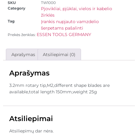
SKU
TW1000
Category
Pjovikliai, pjūklai, vielos ir kabelio
žirklės
Tag
Įrankis nupjauto vamzdelio
šerpetams pašalinti
ESSEN TOOLS GERMANY
Prekės ženklas:
Aprašymas
Atsiliepimai (0)
Aprašymas
3.2mm rotary tip,M2,different shape blades are
available,total length 150mm,weight 25g
Atsiliepimai
Atsiliepimų dar nėra.