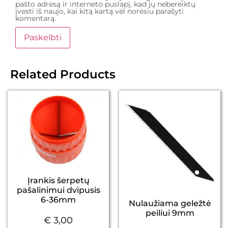
pašto adresą ir interneto puslapį, kad jų nebereiktų
įvesti iš naujo, kai kitą kartą vėl norėsiu parašyti
komentarą.
Related Products
Įrankis šerpetų
pašalinimui dvipusis
6-36mm
Nulaužiama geležtė
peiliui 9mm
€
3,00