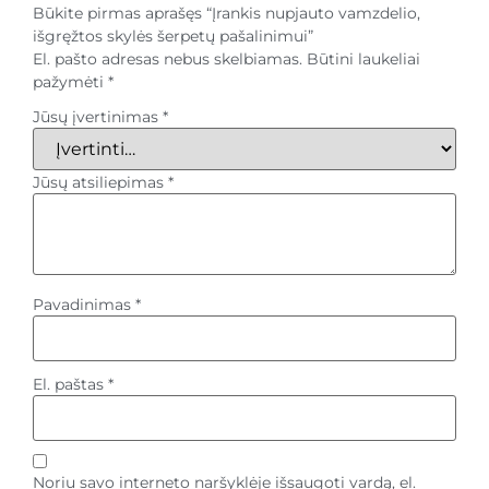
Būkite pirmas aprašęs “Įrankis nupjauto vamzdelio,
išgręžtos skylės šerpetų pašalinimui”
El. pašto adresas nebus skelbiamas.
Būtini laukeliai
pažymėti
*
Jūsų įvertinimas
*
Jūsų atsiliepimas
*
Pavadinimas
*
El. paštas
*
Noriu savo interneto naršyklėje išsaugoti vardą, el.