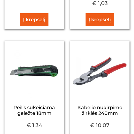
€
1,03
Į krepšelį
Į krepšelį
Peilis sukeičiama
Kabelio nukirpimo
geležte 18mm
žirklės 240mm
€
1,34
€
10,07