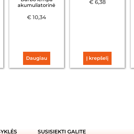
€
6,38
akumuliatorinė
€
10,34
Daugiau
Į krepšelį
SYKLĖS
SUSISIEKTI GALITE