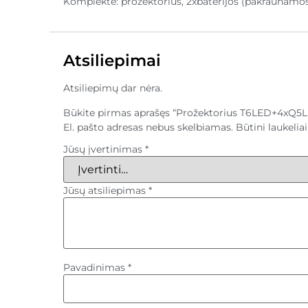
Komplekte: prožektorius, 2xbaterijos (pakraunamos
Atsiliepimai
Atsiliepimų dar nėra.
Būkite pirmas aprašęs “Prožektorius T6LED+4xQ5L
El. pašto adresas nebus skelbiamas.
Būtini laukeli
Jūsų įvertinimas
*
Jūsų atsiliepimas
*
Pavadinimas
*