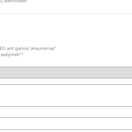
), pakrovėjas
ED ant galvos, įkraunamas”
ai pažymėti
*