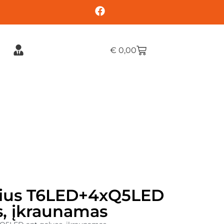
€
0,00
rius T6LED+4xQ5LED
s, įkraunamas