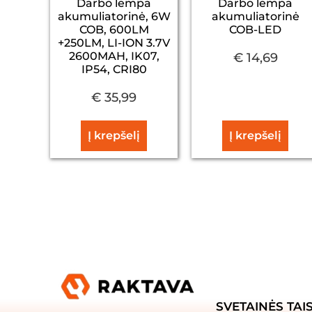
Darbo lempa
Darbo lempa
akumuliatorinė, 6W
akumuliatorinė
COB, 600LM
COB-LED
+250LM, LI-ION 3.7V
2600MAH, IK07,
€
14,69
IP54, CRI80
€
35,99
Į krepšelį
Į krepšelį
SVETAINĖS TAI