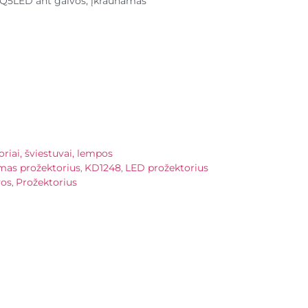
Q5LED ant galvos, įkraunamas
riai, šviestuvai, lempos
mas prožektorius
KD1248
LED prožektorius
,
,
vos
Prožektorius
,