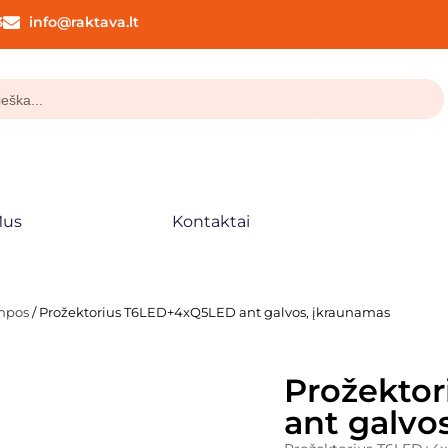
3
info@raktava.lt
Mus
Kontaktai
empos
/ Prožektorius T6LED+4xQ5LED ant galvos, įkraunamas
Prožekto
ant galvo