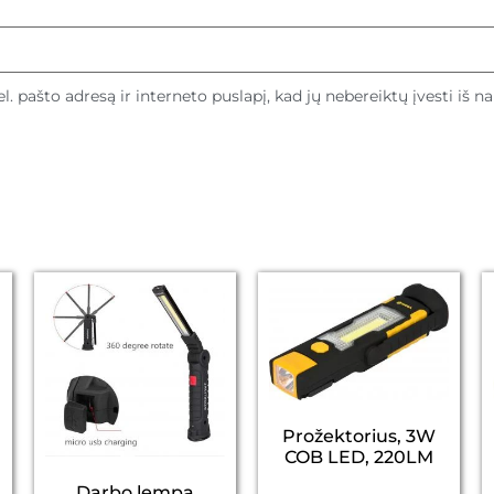
l. pašto adresą ir interneto puslapį, kad jų nebereiktų įvesti iš n
Prožektorius, 3W
COB LED, 220LM
Darbo lempa