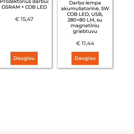
Prožektorius darbui
Darbo lempa
OSRAM + COB LED
akumuliatorinė, 5W
COB LED, USB,
€
15,47
280+80 LM, su
magnetiniu
griebtuvu
€
11,44
Daugiau
Daugiau