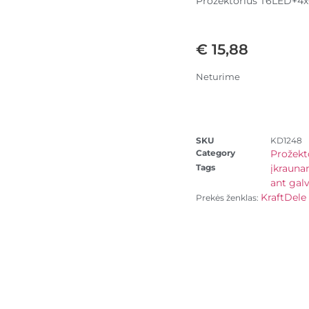
Prožektorius T6LED+4x
€
15,88
Neturime
SKU
KD1248
Category
Prožekto
Tags
įkrauna
ant gal
KraftDele
Prekės ženklas: