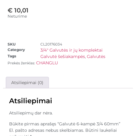
€
10,01
Neturime
SKU
CL20176034
Category
3/4" Galvutės ir jų komplektai
Tags
Galvutė šešiakampės
Galvutės
,
CHANGLU
Prekės ženklas:
Atsiliepimai (0)
Atsiliepimai
Atsiliepimų dar nėra.
Būkite pirmas aprašęs “Galvutė 6-kampė 3/4 60mm”
El. pašto adresas nebus skelbiamas.
Būtini laukeliai