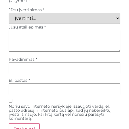
pažymėti
*
Jūsų įvertinimas
*
Jūsų atsiliepimas
*
Pavadinimas
*
El. paštas
*
Noriu savo interneto naršyklėje išsaugoti vardą, el.
pašto adresą ir interneto puslapį, kad jų nebereiktų
įvesti iš naujo, kai kitą kartą vėl norėsiu parašyti
komentarą.