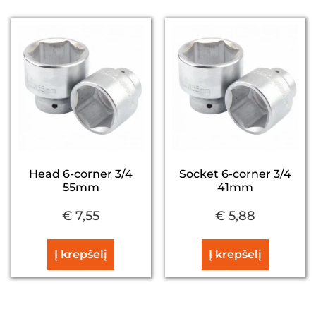
Head 6-corner 3/4
Socket 6-corner 3/4
55mm
41mm
€
7,55
€
5,88
Į krepšelį
Į krepšelį