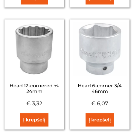
Head 12-cornered ¾
Head 6-corner 3/4
24mm
46mm
€
3,32
€
6,07
Į krepšelį
Į krepšelį