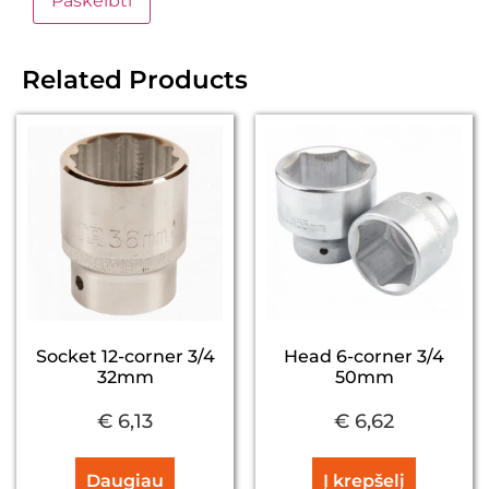
Related Products
Socket 12-corner 3/4
Head 6-corner 3/4
32mm
50mm
€
6,13
€
6,62
Daugiau
Į krepšelį