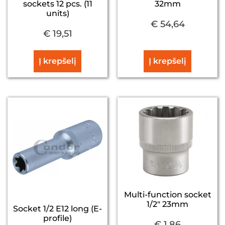
sockets 12 pcs. (11
32mm
units)
€
54,64
€
19,51
Į krepšelį
Į krepšelį
Multi-function socket
1/2″ 23mm
Socket 1/2 E12 long (E-
profile)
€
1,86