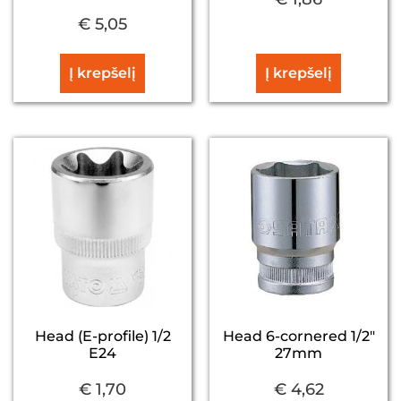
€
5,05
Į krepšelį
Į krepšelį
Head (E-profile) 1/2
Head 6-cornered 1/2″
E24
27mm
€
1,70
€
4,62