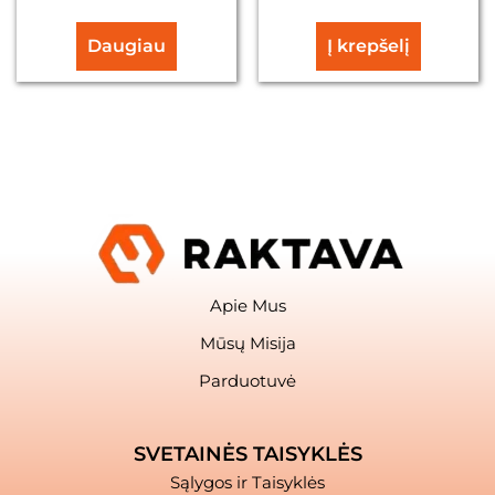
Daugiau
Į krepšelį
Apie Mus
Mūsų Misija
Parduotuvė
SVETAINĖS TAISYKLĖS
Sąlygos ir Taisyklės