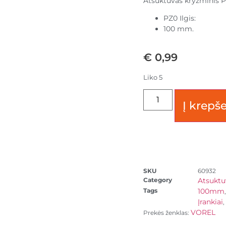
Atsuktuvas kryžminis
PZ0 Ilgis:
100 mm.
€
0,99
Liko 5
Į krepše
SKU
60932
Category
Atsuktuv
Tags
100mm
Įrankiai
,
VOREL
Prekės ženklas: