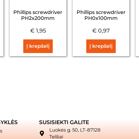
Phillips screwdriver
Phillips screwdriver
PH2x200mm
PH0x100mm
€
1,95
€
0,97
Į krepšelį
Į krepšelį
SYKLĖS
SUSISIEKTI GALITE
Luokės g. 50, LT-87128
s
Telšiai