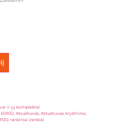
 PZ0x100mm
lį
ai ir jų komplektai
60932
Atsuktuvas
Atsuktuvas kryžminis
,
,
,
,
PZ0
rankiniai įrankiai
,