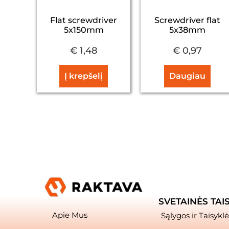
Flat screwdriver
Screwdriver flat
5x150mm
5x38mm
€
1,48
€
0,97
Į krepšelį
Daugiau
SVETAINĖS TAI
Apie Mus
Sąlygos ir Taisyklė