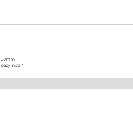
0x100mm”
ai pažymėti
*