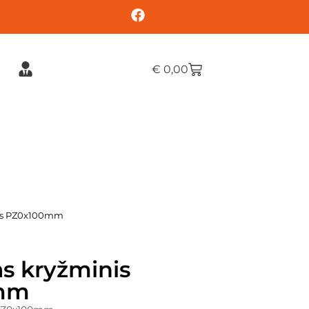
€
0,00
nis PZ0x100mm
s kryžminis
mm