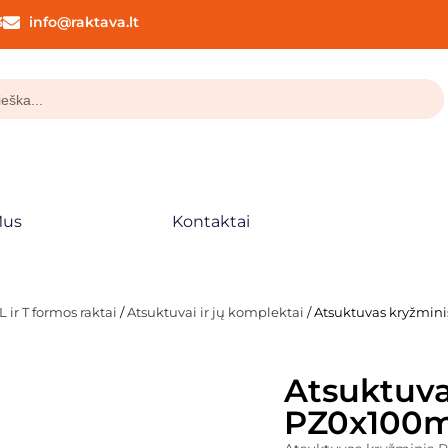
3
info@raktava.lt
Mus
Kontaktai
 ir T formos raktai
/
Atsuktuvai ir jų komplektai
/ Atsuktuvas kryžmi
Atsuktuva
PZ0x100