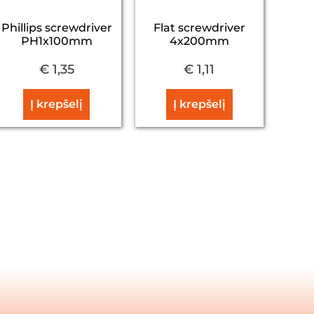
Phillips screwdriver
Flat screwdriver
PH1x100mm
4x200mm
€
1,35
€
1,11
Į krepšelį
Į krepšelį