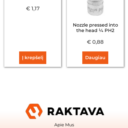
€
1,17
Nozzle pressed into
the head ¼ PH2
€
0,88
Į krepšelį
Daugiau
Apie Mus