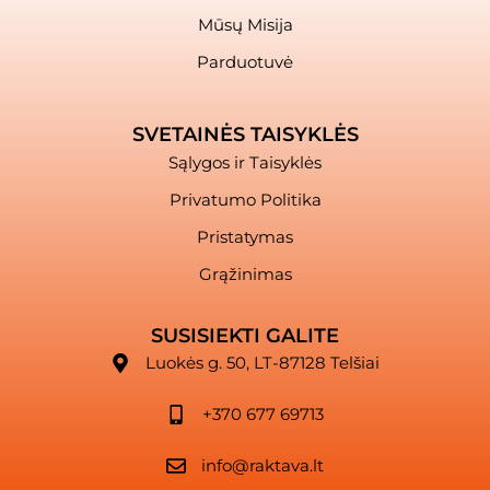
Mūsų Misija
Parduotuvė
SVETAINĖS TAISYKLĖS
Sąlygos ir Taisyklės
Privatumo Politika
Pristatymas
Grąžinimas
SUSISIEKTI GALITE
Luokės g. 50, LT-87128 Telšiai
+370 677 69713
info@raktava.lt