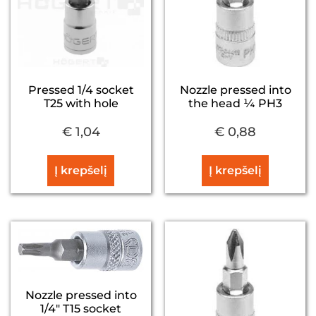
Pressed 1/4 socket
Nozzle pressed into
T25 with hole
the head ¼ PH3
€
1,04
€
0,88
Į krepšelį
Į krepšelį
Nozzle pressed into
1/4″ T15 socket