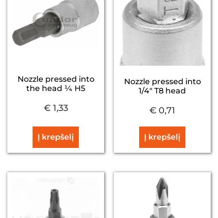
Nozzle pressed into
Nozzle pressed into
the head ¼ H5
1/4″ T8 head
€
1,33
€
0,71
Į krepšelį
Į krepšelį