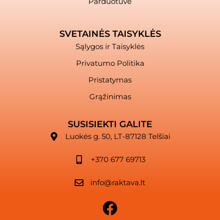
Parduotuvė
SVETAINĖS TAISYKLĖS
Sąlygos ir Taisyklės
Privatumo Politika
Pristatymas
Grąžinimas
SUSISIEKTI GALITE
Luokės g. 50, LT-87128 Telšiai
+370 677 69713
info@raktava.lt