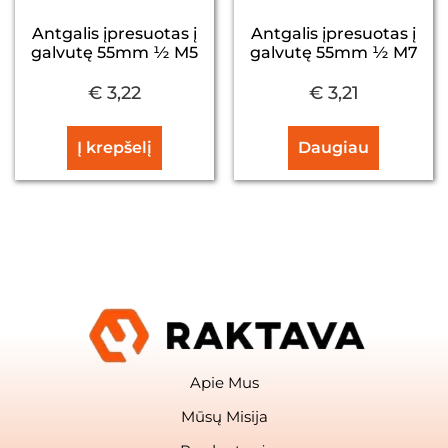
Antgalis įpresuotas į
Antgalis įpresuotas į
galvutę 55mm ½ M5
galvutę 55mm ½ M7
€
3,22
€
3,21
Į krepšelį
Daugiau
Apie Mus
Mūsų Misija