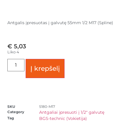
Antgalis įpresuotas į galvutę 55mm 1/2 M17 (Spline)
€
5,03
Liko 4
Į krepšelį
SKU
5180-M17
Category
Antgaliai įpresuoti į 1/2" galvutę
Tag
BGS-technic (Vokietija)