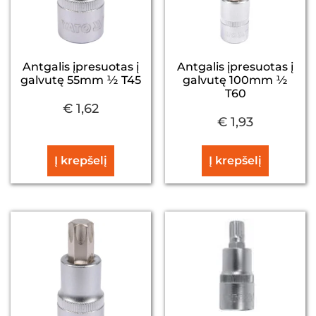
Antgalis įpresuotas į
Antgalis įpresuotas į
galvutę 55mm ½ T45
galvutę 100mm ½
T60
€
1,62
€
1,93
Į krepšelį
Į krepšelį