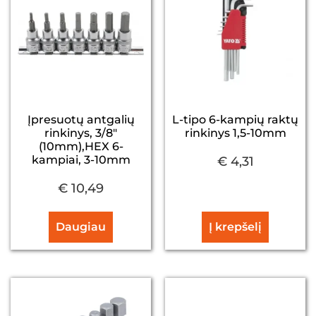
Įpresuotų antgalių
L-tipo 6-kampių raktų
rinkinys, 3/8″
rinkinys 1,5-10mm
(10mm),HEX 6-
kampiai, 3-10mm
€
4,31
€
10,49
Daugiau
Į krepšelį