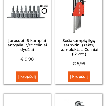
Įpresuoti 6-kampiai
Šešiakampių ilgų
antgaliai 3/8″ coliniai
šarnyrinių raktų
dydžiai
komplektas, Coliniai
(12 vnt.)
€
9,98
€
5,99
Į krepšelį
Į krepšelį