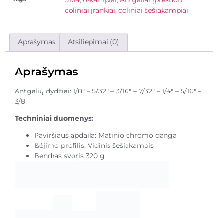
5104
6-kampiai
Antgaliai įpresuoti
,
,
,
coliniai įrankiai
coliniai šešiakampiai
,
Aprašymas
Atsiliepimai (0)
Aprašymas
Antgalių dydžiai: 1/8″ – 5/32″ – 3/16″ – 7/32″ – 1/4″ – 5/16″ –
3/8
Techniniai duomenys:
Paviršiaus apdaila: Matinio chromo danga
Išėjimo profilis: Vidinis šešiakampis
Bendras svoris 320 g