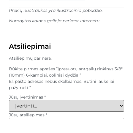
Prekių nuotraukos yra iliustracinio pobūdžio.
Nurodytos kainos galioja perkant internetu.
Atsiliepimai
Atsiliepimų dar nėra.
Būkite pirmas aprašęs “Įpresuotų antgalių rinkinys 3/8″
(10mm) 6-kampiai, coliniai dydžiai”
El. pašto adresas nebus skelbiamas.
Būtini laukeliai
pažymėti
*
Jūsų įvertinimas
*
Jūsų atsiliepimas
*