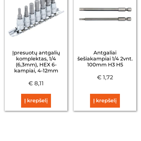
Įpresuotų antgalių
Antgaliai
komplektas, 1/4
šešiakampiai 1/4 2vnt.
(6,3mm), HEX 6-
100mm H3 H5
kampiai, 4-12mm
€
1,72
€
8,11
Į krepšelį
Į krepšelį