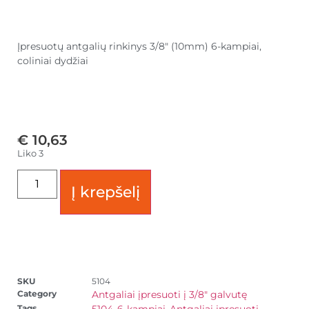
Įpresuotų antgalių rinkinys 3/8″ (10mm) 6-kampiai,
coliniai dydžiai
€
10,63
Liko 3
Į krepšelį
SKU
5104
Category
Antgaliai įpresuoti į 3/8" galvutę
Tags