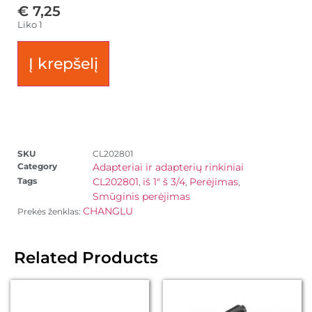
€
7,25
Liko 1
Į krepšelį
SKU
CL202801
Category
Adapteriai ir adapterių rinkiniai
Tags
CL202801
iš 1" š 3/4
Perėjimas
,
,
,
Smūginis perėjimas
CHANGLU
Prekės ženklas:
Related Products