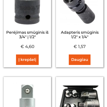
Perėjimas smūginis iš
Adapteris smūginis
3/4″ į 1/2″
1/2″ x 1/4″
€
4,60
€
1,57
Į krepšelį
Daugiau