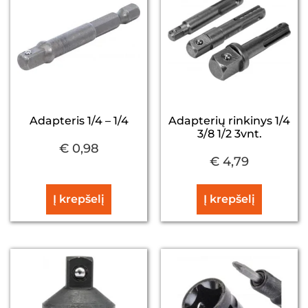
Adapteris 1/4 – 1/4
Adapterių rinkinys 1/4
3/8 1/2 3vnt.
€
0,98
€
4,79
Į krepšelį
Į krepšelį