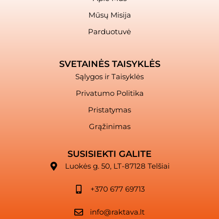
Mūsų Misija
Parduotuvė
SVETAINĖS TAISYKLĖS
Sąlygos ir Taisyklės
Privatumo Politika
Pristatymas
Grąžinimas
SUSISIEKTI GALITE
Luokės g. 50, LT-87128 Telšiai
+370 677 69713
info@raktava.lt