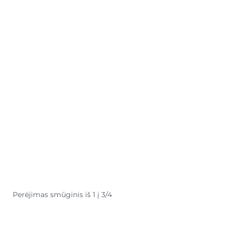
Perėjimas smūginis iš 1 į 3/4