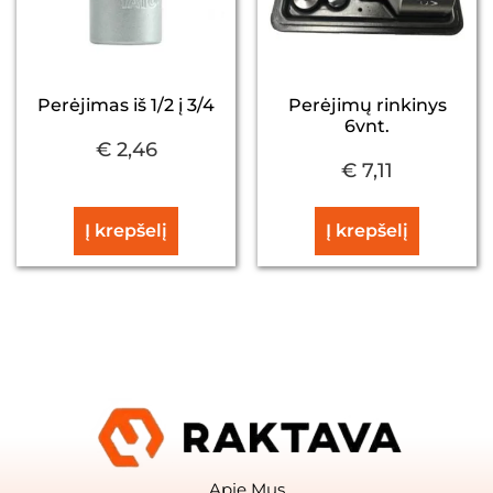
Perėjimas iš 1/2 į 3/4
Perėjimų rinkinys
6vnt.
€
2,46
€
7,11
Į krepšelį
Į krepšelį
Apie Mus