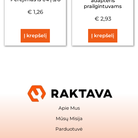
adapteris
prailgintuvams
€
1,26
€
2,93
Į krepšelį
Į krepšelį
Apie Mus
Mūsų Misija
Parduotuvė