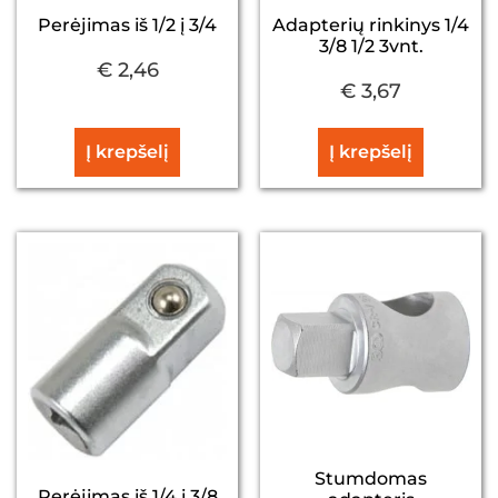
Perėjimas iš 1/2 į 3/4
Adapterių rinkinys 1/4
3/8 1/2 3vnt.
€
2,46
€
3,67
Į krepšelį
Į krepšelį
Stumdomas
Perėjimas iš 1/4 į 3/8