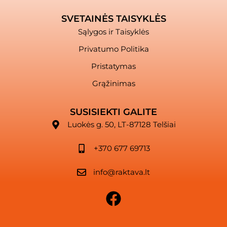
SVETAINĖS TAISYKLĖS
Sąlygos ir Taisyklės
Privatumo Politika
Pristatymas
Grąžinimas
SUSISIEKTI GALITE
Luokės g. 50, LT-87128 Telšiai
+370 677 69713
info@raktava.lt