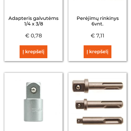
Adapteris galvutėms
Perėjimų rinkinys
1/4 x 3/8
6vnt.
€
0,78
€
7,11
Į krepšelį
Į krepšelį