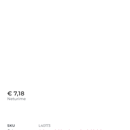
€
7,18
Neturime
SKU
L40173