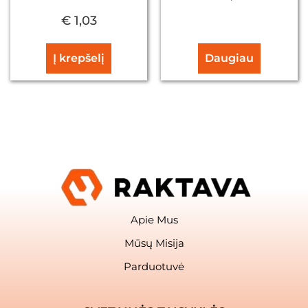
€
1,03
Į krepšelį
Daugiau
Apie Mus
Mūsų Misija
Parduotuvė