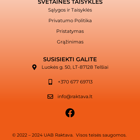
SVETAINĖS TAISYKLĖS
Sąlygos ir Taisyklės
Privatumo Politika
Pristatymas
Grąžinimas
SUSISIEKTI GALITE
Luokės g. 50, LT-87128 Telšiai
+370 677 69713
info@raktava.lt
© 2022 – 2024 UAB Raktava. Visos teisės saugomos.