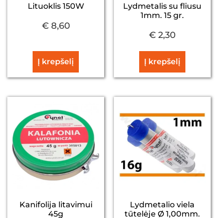
Lituoklis 150W
Lydmetalis su fliusu
1mm. 15 gr.
€
8,60
€
2,30
Į krepšelį
Į krepšelį
Kanifolija litavimui
Lydmetalio viela
45g
tūtelėje Ø 1,00mm.