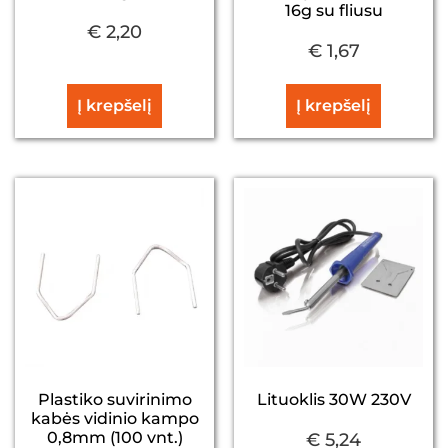
16g su fliusu
€
2,20
€
1,67
Į krepšelį
Į krepšelį
Plastiko suvirinimo
Lituoklis 30W 230V
kabės vidinio kampo
0,8mm (100 vnt.)
€
5,24