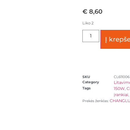
€
8,60
Liko 2
Į krepše
SKU
CL611006
Category
Litavimo
Tags
150W
C
,
įrankiai
,
CHANGL
Prekės ženklas: