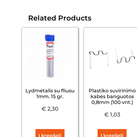
Related Products
Lydmetalis su fliusu
Plastiko suvirinimo
1mm. 15 gr.
kabės banguotos
0,8mm (100 vnt.)
€
2,30
€
1,03
Į krepšelį
Į krepšelį