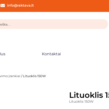
3
info@raktava.lt
Mus
Kontaktai
vimo įrankiai
/ Lituoklis 150W
Lituoklis
Lituoklis 150W