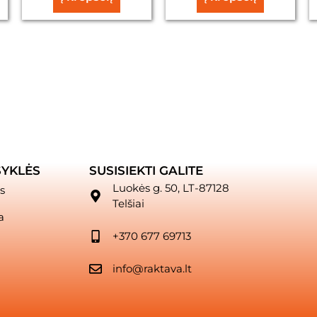
SYKLĖS
SUSISIEKTI GALITE
Luokės g. 50, LT-87128
s
Telšiai
a
+370 677 69713
info@raktava.lt