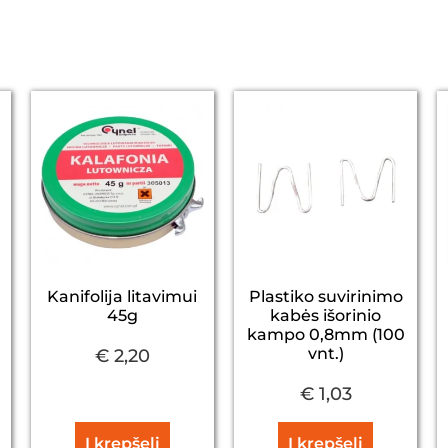
Kanifolija litavimui
Plastiko suvirinimo
45g
kabės išorinio
kampo 0,8mm (100
vnt.)
€
2,20
€
1,03
Į krepšelį
Į krepšelį