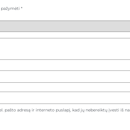
ai pažymėti
*
l. pašto adresą ir interneto puslapį, kad jų nebereiktų įvesti iš n