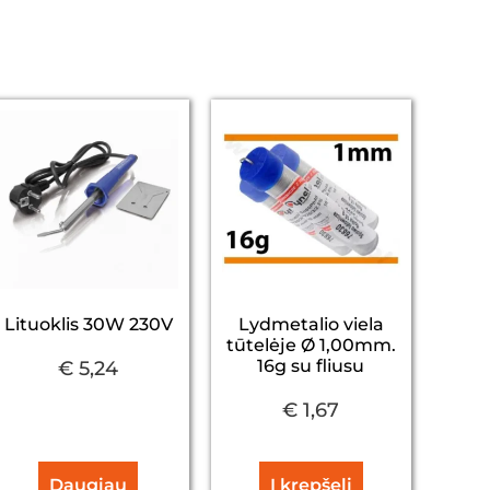
Lituoklis 30W 230V
Lydmetalio viela
tūtelėje Ø 1,00mm.
16g su fliusu
€
5,24
€
1,67
Daugiau
Į krepšelį