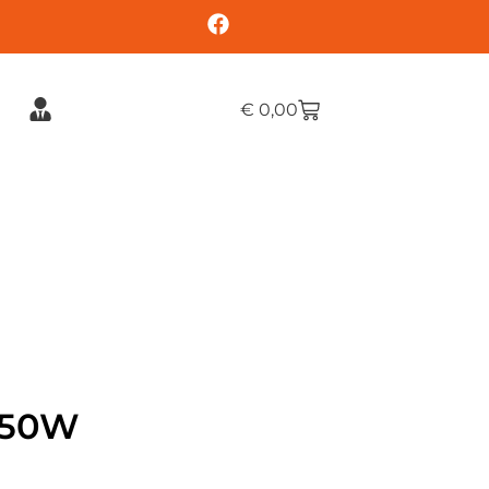
€
0,00
 150W