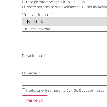
Būkite pirmas aprašęs “Lituoklis 150W”
El. pašto adresas nebus skelbiamas.
Būtini laukeli
Jūsų įvertinimas
*
Jūsų atsiliepimas
*
Pavadinimas
*
El. paštas
*
Noriu savo interneto naršyklėje išsaugoti vardą, e