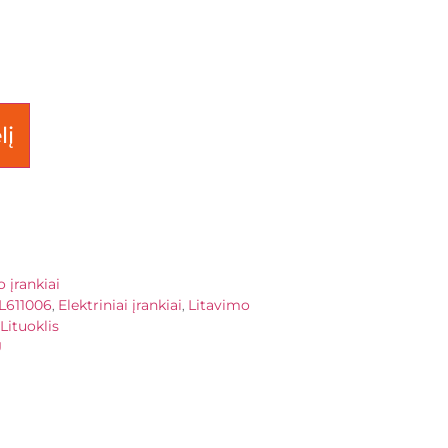
lį
 įrankiai
L611006
Elektriniai įrankiai
Litavimo
,
,
Lituoklis
U