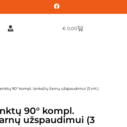
€
0,00
lenktų 90° kompl. lanksčių žarnų užspaudimui (3 vnt.)
nktų 90° kompl.
žarnų užspaudimui (3