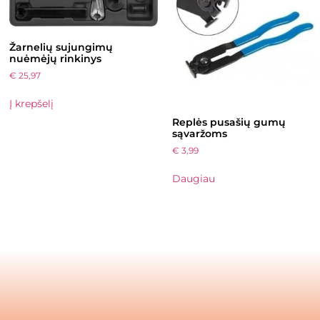
Žarnelių sujungimų
nuėmėjų rinkinys
€
25,97
Į krepšelį
Replės pusašių gumų
sąvaržoms
€
3,99
Daugiau