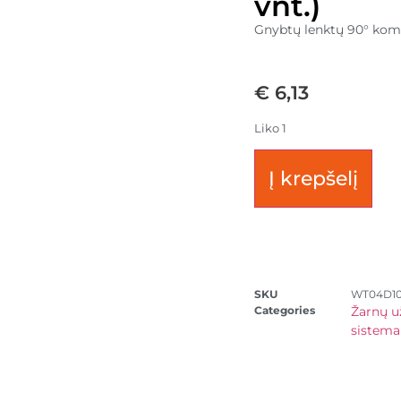
vnt.)
Gnybtų lenktų 90° komp
€
6,13
Liko 1
Į krepšelį
SKU
WT04D10
Categories
Žarnų u
sistema