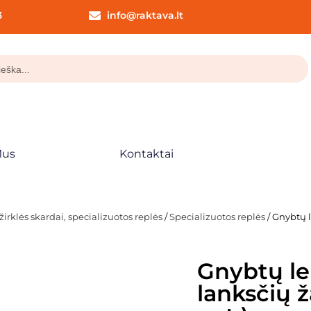
3
info@raktava.lt
Mus
Kontaktai
žirklės skardai, specializuotos replės
/
Specializuotos replės
/ Gnybtų 
Gnybtų le
lanksčių 