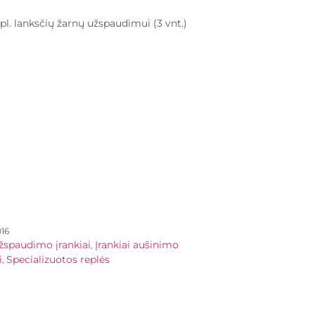
l. lanksčių žarnų užspaudimui (3 vnt.)
16
žspaudimo įrankiai
Įrankiai aušinimo
,
i
Specializuotos replės
,