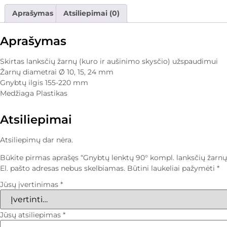
Aprašymas
Atsiliepimai (0)
Aprašymas
Skirtas lanksčių žarnų (kuro ir aušinimo skysčio) užspaudimui
Žarnų diametrai Ø 10, 15, 24 mm
Gnybtų ilgis 155-220 mm
Medžiaga Plastikas
Atsiliepimai
Atsiliepimų dar nėra.
Būkite pirmas aprašęs “Gnybtų lenktų 90° kompl. lanksčių žarnų
El. pašto adresas nebus skelbiamas.
Būtini laukeliai pažymėti
*
Jūsų įvertinimas
*
Jūsų atsiliepimas
*