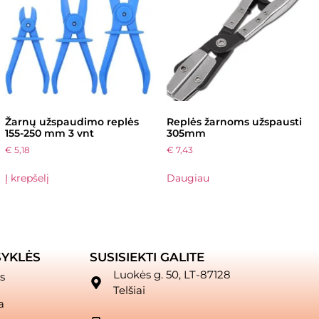
Žarnų užspaudimo replės
Replės žarnoms užspausti
155-250 mm 3 vnt
305mm
€
5,18
€
7,43
Į krepšelį
Daugiau
SYKLĖS
SUSISIEKTI GALITE
Luokės g. 50, LT-87128
s
Telšiai
a