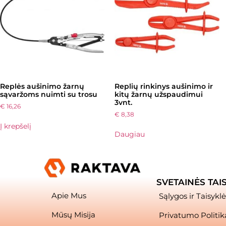
Replės aušinimo žarnų
Replių rinkinys aušinimo ir
sąvaržoms nuimti su trosu
kitų žarnų užspaudimui
3vnt.
€
16,26
€
8,38
Į krepšelį
Daugiau
SVETAINĖS TAI
Apie Mus
Sąlygos ir Taisyklė
Mūsų Misija
Privatumo Politik