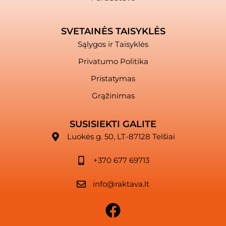
SVETAINĖS TAISYKLĖS
Sąlygos ir Taisyklės
Privatumo Politika
Pristatymas
Grąžinimas
SUSISIEKTI GALITE
Luokės g. 50, LT-87128 Telšiai
+370 677 69713
info@raktava.lt