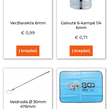
Veržliaraktis 6mm
Galvutė 6-kampė 1/4
6mm
€
0,99
€
0,71
Į krepšelį
Į krepšelį
Veidrodis Ø 30mm
476mm