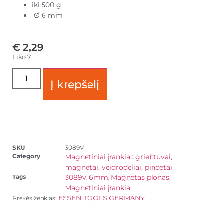
iki 500 g
Ø 6 mm
€
2,29
Liko 7
Į krepšelį
SKU
3089V
Category
Magnetiniai įrankiai: griebtuvai,
magnetai, veidrodėliai, pincetai
Tags
3089v
6mm
Magnetas plonas
,
,
,
Magnetiniai įrankiai
ESSEN TOOLS GERMANY
Prekės ženklas: