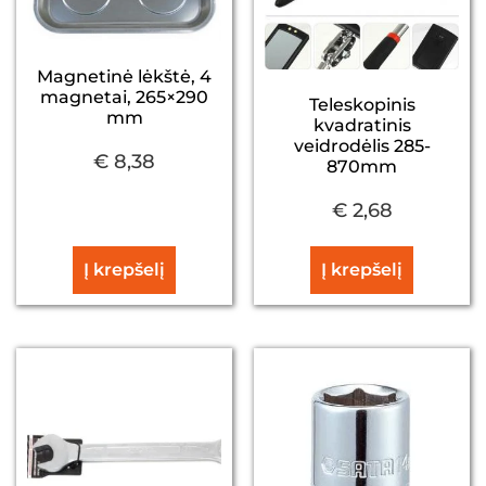
Magnetinė lėkštė, 4
magnetai, 265×290
Teleskopinis
mm
kvadratinis
veidrodėlis 285-
€
8,38
870mm
€
2,68
Į krepšelį
Į krepšelį