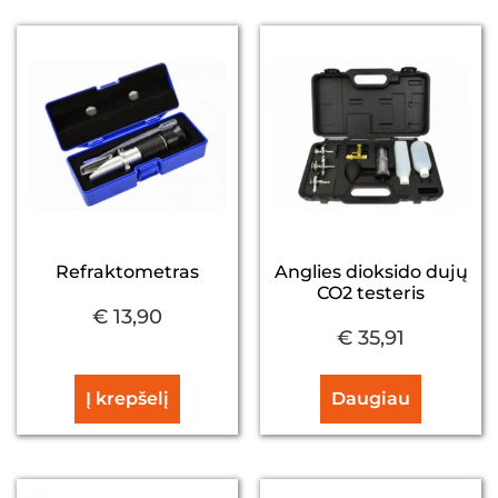
Refraktometras
Anglies dioksido dujų
CO2 testeris
€
13,90
€
35,91
Į krepšelį
Daugiau