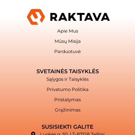
Apie Mus
Mūsų Misija
Parduotuvė
SVETAINĖS TAISYKLĖS
Sąlygos ir Taisyklės
Privatumo Politika
Pristatymas
Grąžinimas
SUSISIEKTI GALITE
Luokės g. 50, LT-87128 Telšiai