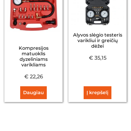
Alyvos slėgio testeris
varikliui ir greičių
dėžei
Kompresijos
matuoklis
€
35,15
dyzeliniams
varikliams
€
22,26
Daugiau
Į krepšelį