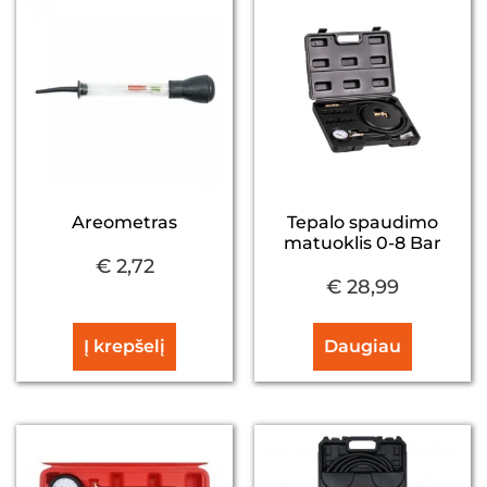
Areometras
Tepalo spaudimo
matuoklis 0-8 Bar
€
2,72
€
28,99
Į krepšelį
Daugiau