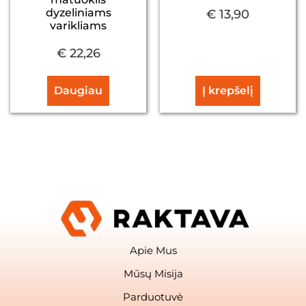
dyzeliniams
€
13,90
varikliams
€
22,26
Daugiau
Į krepšelį
Apie Mus
Mūsų Misija
Parduotuvė