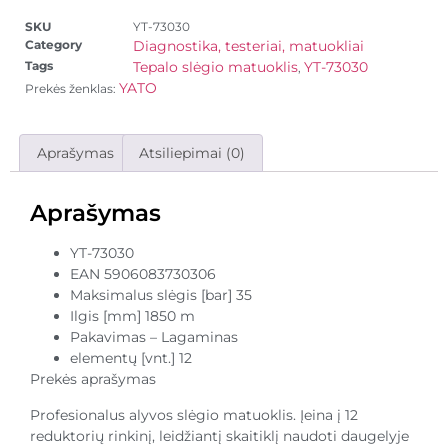
SKU
YT-73030
Category
Diagnostika, testeriai, matuokliai
Tags
Tepalo slėgio matuoklis
YT-73030
,
YATO
Prekės ženklas:
Aprašymas
Atsiliepimai (0)
Aprašymas
YT-73030
EAN 5906083730306
Maksimalus slėgis [bar] 35
Ilgis [mm] 1850 m
Pakavimas – Lagaminas
elementų [vnt.] 12
Prekės aprašymas
Profesionalus alyvos slėgio matuoklis. Įeina į 12
reduktorių rinkinį, leidžiantį skaitiklį naudoti daugelyje