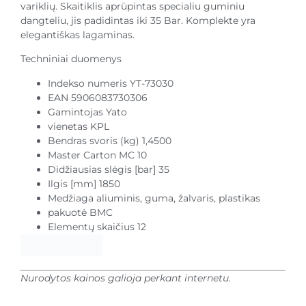
variklių. Skaitiklis aprūpintas specialiu guminiu
dangteliu, jis padidintas iki 35 Bar. Komplekte yra
elegantiškas lagaminas.
Techniniai duomenys
Indekso numeris YT-73030
EAN 5906083730306
Gamintojas Yato
vienetas KPL
Bendras svoris (kg) 1,4500
Master Carton MC 10
Didžiausias slėgis [bar] 35
Ilgis [mm] 1850
Medžiaga aliuminis, guma, žalvaris, plastikas
pakuotė BMC
Elementų skaičius 12
Nurodytos kainos galioja perkant internetu.