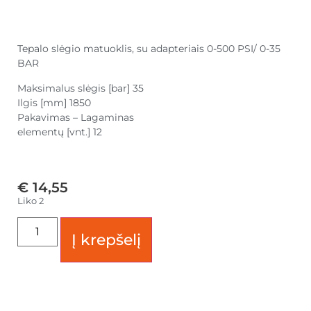
Tepalo slėgio matuoklis, su adapteriais 0-500 PSI/ 0-35
BAR
Maksimalus slėgis [bar] 35
Ilgis [mm] 1850
Pakavimas – Lagaminas
elementų [vnt.] 12
€
14,55
Liko 2
Į krepšelį