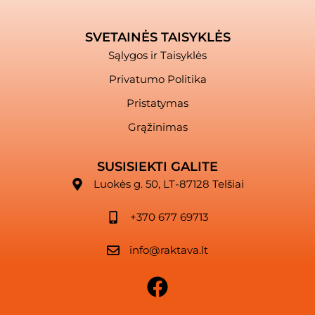
SVETAINĖS TAISYKLĖS
Sąlygos ir Taisyklės
Privatumo Politika
Pristatymas
Grąžinimas
SUSISIEKTI GALITE
Luokės g. 50, LT-87128 Telšiai
+370 677 69713
info@raktava.lt