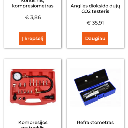
konusinis,
Anglies dioksido dujų
kompresiometras
CO2 testeris
€
3,86
€
35,91
Į krepšelį
Daugiau
Kompresijos
Refraktometras
matuoklis