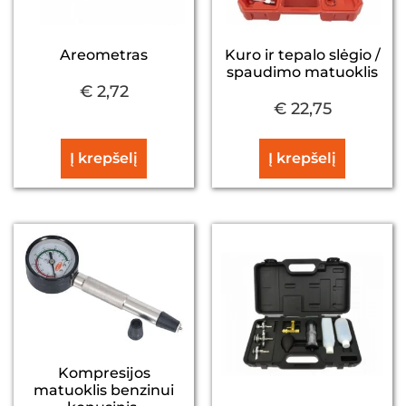
Areometras
Kuro ir tepalo slėgio /
spaudimo matuoklis
€
2,72
€
22,75
Į krepšelį
Į krepšelį
Kompresijos
matuoklis benzinui