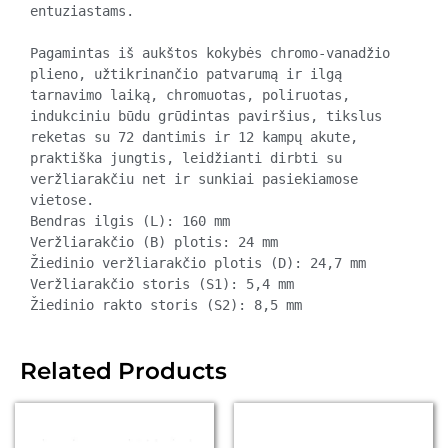
entuziastams.

Pagamintas iš aukštos kokybės chromo-vanadžio 
plieno, užtikrinančio patvarumą ir ilgą 
tarnavimo laiką, chromuotas, poliruotas, 
indukciniu būdu grūdintas paviršius, tikslus 
reketas su 72 dantimis ir 12 kampų akute, 
praktiška jungtis, leidžianti dirbti su 
veržliarakčiu net ir sunkiai pasiekiamose 
vietose.

Bendras ilgis (L): 160 mm

Veržliarakčio (B) plotis: 24 mm

Žiedinio veržliarakčio plotis (D): 24,7 mm

Veržliarakčio storis (S1): 5,4 mm

Žiedinio rakto storis (S2): 8,5 mm
Related Products