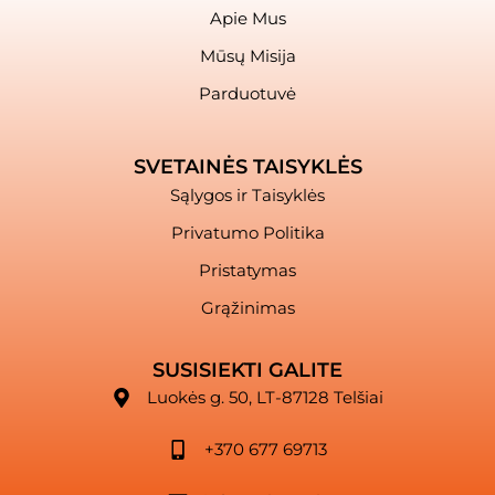
Apie Mus
Mūsų Misija
Parduotuvė
SVETAINĖS TAISYKLĖS
Sąlygos ir Taisyklės
Privatumo Politika
Pristatymas
Grąžinimas
SUSISIEKTI GALITE
Luokės g. 50, LT-87128 Telšiai
+370 677 69713