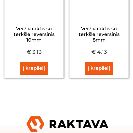
Veržliaraktis su
Veržliaraktis su
terkšle reversinis
terkšle reversinis
10mm
8mm
€
3,13
€
4,13
Į krepšelį
Į krepšelį