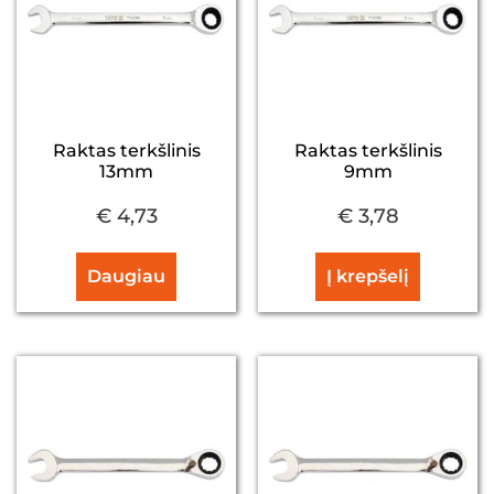
Raktas terkšlinis
Raktas terkšlinis
13mm
9mm
€
4,73
€
3,78
Daugiau
Į krepšelį