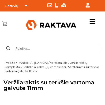
Lietuvių
Pradžia
/
RANKINIAI ĮRANKIAI
/
Veržliarakčiai, veržliarakčių
komplektai
/
Terkšliniai raktai, jų komplektai
/ Veržliaraktis su terkšle
vartoma galvute 11mm
Veržliaraktis su terkšle vartoma
galvute 11mm