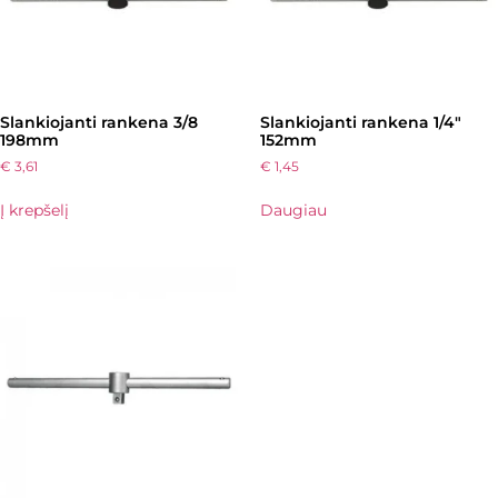
Slankiojanti rankena 3/8
Slankiojanti rankena 1/4″
198mm
152mm
€
3,61
€
1,45
Į krepšelį
Daugiau