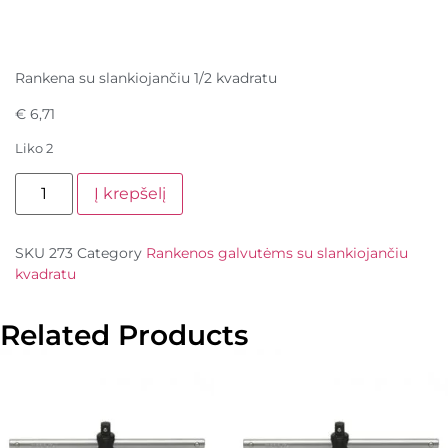
Rankena su slankiojančiu 1/2 kvadratu
€
6,71
Liko 2
Į krepšelį
SKU
273
Category
Rankenos galvutėms su slankiojančiu
kvadratu
Related Products