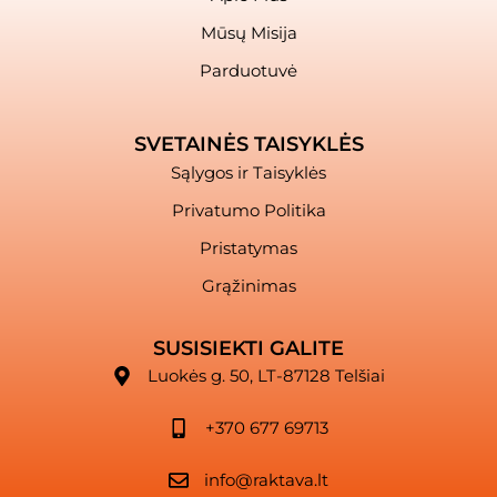
Mūsų Misija
Parduotuvė
SVETAINĖS TAISYKLĖS
Sąlygos ir Taisyklės
Privatumo Politika
Pristatymas
Grąžinimas
SUSISIEKTI GALITE
Luokės g. 50, LT-87128 Telšiai
+370 677 69713
info@raktava.lt