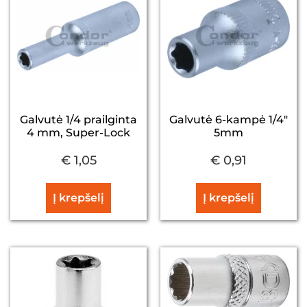
Galvutė 1/4 prailginta
Galvutė 6-kampė 1/4″
4 mm, Super-Lock
5mm
€
1,05
€
0,91
Į krepšelį
Į krepšelį