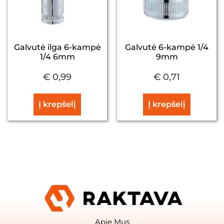
Galvutė ilga 6-kampė
Galvutė 6-kampė 1/4
1/4 6mm
9mm
€
0,99
€
0,71
Į krepšelį
Į krepšelį
Apie Mus