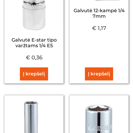
Galvutė 12-kampė 1/4
7mm
€
1,17
Galvutė E-star tipo
varžtams 1/4 E5
€
0,36
Į krepšelį
Į krepšelį