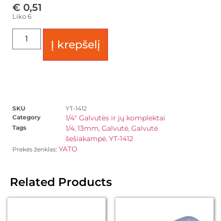
€
0,51
Liko 6
Į krepšelį
SKU
YT-1412
Category
1/4" Galvutės ir jų komplektai
Tags
1/4
13mm
Galvutė
Galvutė
,
,
,
šešiakampė
YT-1412
,
YATO
Prekės ženklas:
Related Products