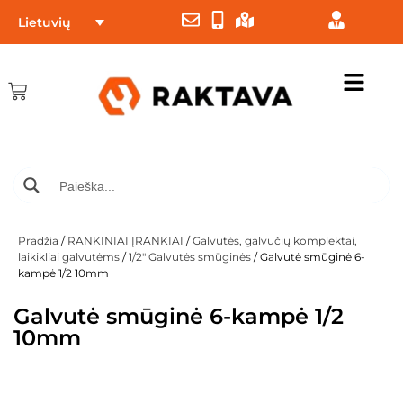
Lietuvių
Pradžia
/
RANKINIAI ĮRANKIAI
/
Galvutės, galvučių komplektai,
laikikliai galvutėms
/
1/2" Galvutės smūginės
/ Galvutė smūginė 6-
kampė 1/2 10mm
Galvutė smūginė 6-kampė 1/2
10mm