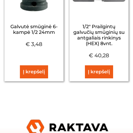
Galvutė smūginė 6-
1/2″ Prailgintų
kampė 1/2 24mm
galvučių smūginių su
antgaliais rinkinys
(HEX) 8vnt.
€
3,48
€
40,28
Į krepšelį
Į krepšelį