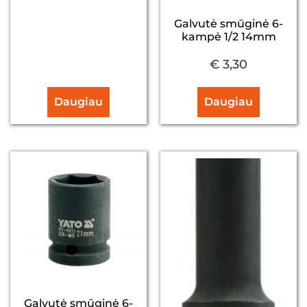
Galvutė smūginė 6-
kampė 1/2 14mm
€
3,30
Daugiau
Daugiau
Galvutė smūginė 6-