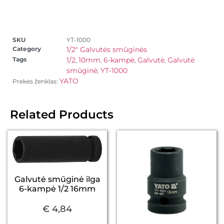
SKU
YT-1000
Category
1/2" Galvutės smūginės
Tags
1/2
10mm
6-kampė
Galvutė
Galvutė
,
,
,
,
smūginė
YT-1000
,
YATO
Prekės ženklas:
Related Products
Galvutė smūginė ilga
6-kampė 1/2 16mm
€
4,84