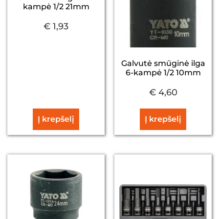
kampė 1/2 21mm
€
1,93
Galvutė smūginė ilga
6-kampė 1/2 10mm
€
4,60
Į krepšelį
Į krepšelį