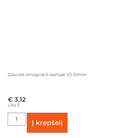
Galvutė smūginė 6-kampė 1/2 10mm
€
3,12
Liko 3
Į krepšelį