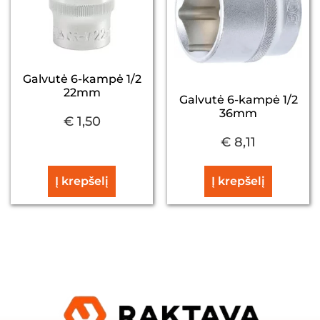
Galvutė 6-kampė 1/2
22mm
Galvutė 6-kampė 1/2
36mm
€
1,50
€
8,11
Į krepšelį
Į krepšelį