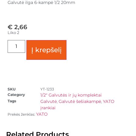
Galvutė ilga 6-kampė 1/2 20mm
€
2,66
Liko 2
Į krepšelį
SKU
YT-1233
Category
1/2" Galvutės ir jų komplektai
Tags
Galvutė
Galvutė šešiakampė
YATO
,
,
įrankiai
YATO
Prekės ženklas:
Related Products