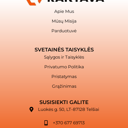
Apie Mus
Mūsų Misija
Parduotuvė
SVETAINĖS TAISYKLĖS
Sąlygos ir Taisyklės
Privatumo Politika
Pristatymas
Grąžinimas
SUSISIEKTI GALITE
Luokės g. 50, LT-87128 Telšiai
+370 677 69713