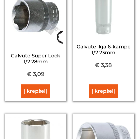
Galvutė ilga 6-kampė
1/2 23mm
Galvutė Super Lock
1/2 28mm
€
3,38
€
3,09
Į krepšelį
Į krepšelį