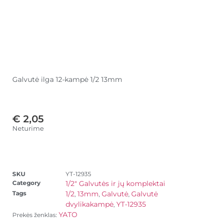
Galvutė ilga 12-kampė 1/2 13mm
€
2,05
Neturime
SKU
YT-12935
Category
1/2" Galvutės ir jų komplektai
Tags
1/2
13mm
Galvutė
Galvutė
,
,
,
dvylikakampė
YT-12935
,
YATO
Prekės ženklas: