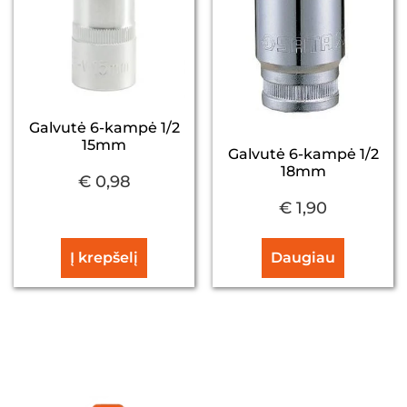
Galvutė 6-kampė 1/2
15mm
Galvutė 6-kampė 1/2
18mm
€
0,98
€
1,90
Į krepšelį
Daugiau