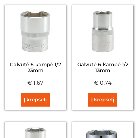
Galvutė 6-kampė 1/2
Galvutė 6-kampė 1/2
23mm
13mm
€
1,67
€
0,74
Į krepšelį
Į krepšelį