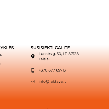
SYKLĖS
SUSISIEKTI GALITE
Luokės g. 50, LT-87128
s
Telšiai
a
+370 677 69713
info@raktava.lt