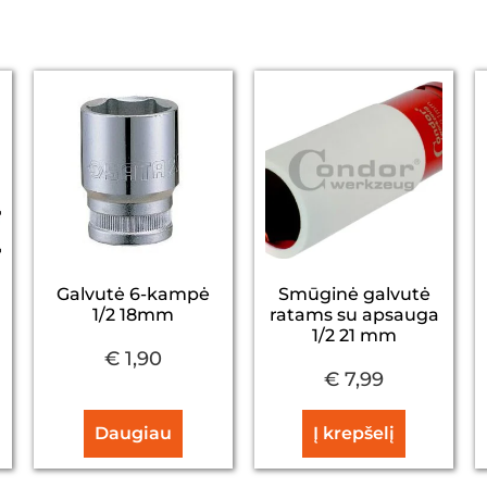
Galvutė 6-kampė
Smūginė galvutė
1/2 18mm
ratams su apsauga
1/2 21 mm
€
1,90
€
7,99
Daugiau
Į krepšelį