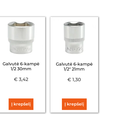
Galvutė 6-kampė
Galvutė 6-kampė
1/2 30mm
1/2″ 21mm
€
3,42
€
1,30
Į krepšelį
Į krepšelį