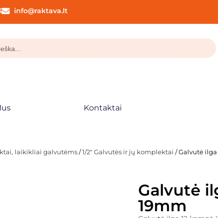
3
info@raktava.lt
Mus
Kontaktai
tai, laikikliai galvutėms
/
1/2" Galvutės ir jų komplektai
/ Galvutė il
Galvutė i
19mm