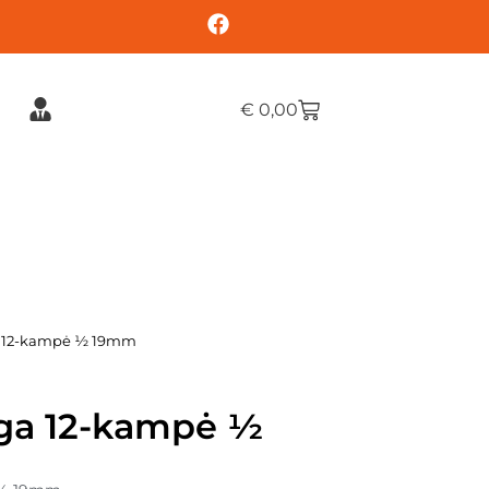
€
0,00
ga 12-kampė ½ 19mm
lga 12-kampė ½