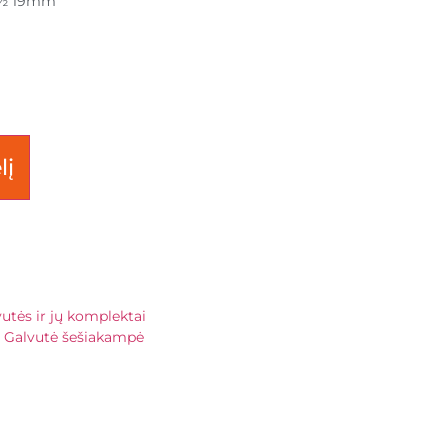
ė ½ 19mm
lį
vutės ir jų komplektai
Galvutė šešiakampė
,