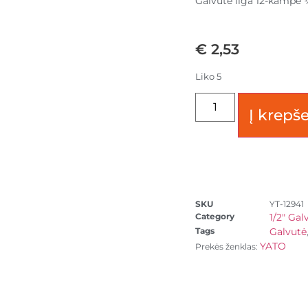
Galvutė ilga 12-kamp
€
2,53
Liko 5
Į krepše
SKU
YT-12941
Category
1/2" Gal
Tags
Galvutė
YATO
Prekės ženklas: