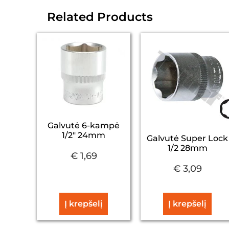
Related Products
Galvutė 6-kampė
1/2″ 24mm
Galvutė Super Lock
1/2 28mm
€
1,69
€
3,09
Į krepšelį
Į krepšelį