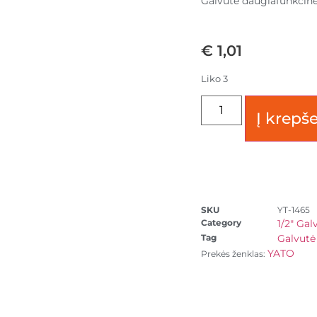
Galvutė daugiafunkcin
€
1,01
Liko 3
Į krepše
SKU
YT-1465
Category
1/2" Gal
Tag
Galvutė
YATO
Prekės ženklas: