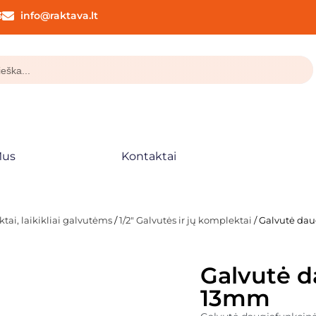
3
info@raktava.lt
Mus
Kontaktai
tai, laikikliai galvutėms
/
1/2" Galvutės ir jų komplektai
/ Galvutė dau
Galvutė d
13mm