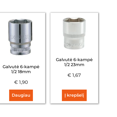
Galvutė 6-kampė
1/2 23mm
Galvutė 6-kampė
1/2 18mm
€
1,67
€
1,90
Daugiau
Į krepšelį