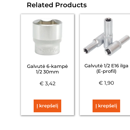
Related Products
Galvutė 1/2 E16 ilga
Galvutė 6-kampė
(E-profil)
1/2 30mm
€
1,90
€
3,42
Į krepšelį
Į krepšelį