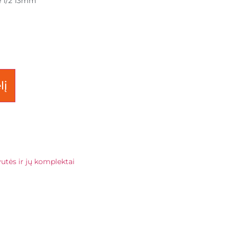
ė 1/2 13mm
lį
vutės ir jų komplektai