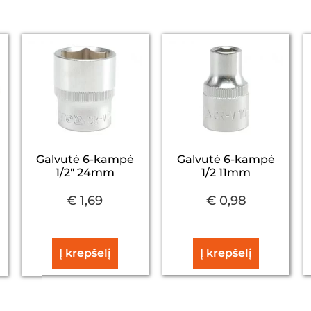
Galvutė 6-kampė
Galvutė 6-kampė
1/2″ 24mm
1/2 11mm
€
1,69
€
0,98
Į krepšelį
Į krepšelį