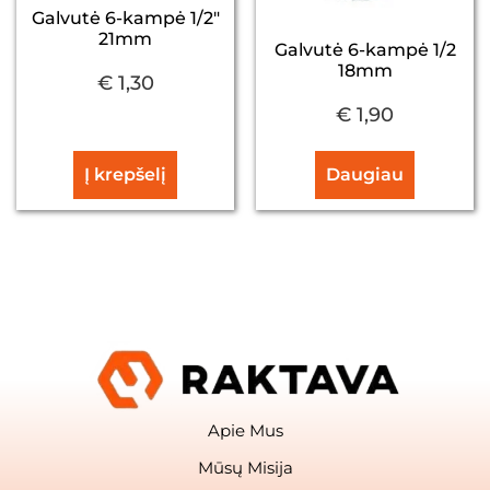
Galvutė 6-kampė 1/2″
21mm
Galvutė 6-kampė 1/2
18mm
€
1,30
€
1,90
Į krepšelį
Daugiau
Apie Mus
Mūsų Misija