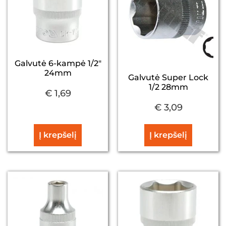
Galvutė 6-kampė 1/2″
24mm
Galvutė Super Lock
1/2 28mm
€
1,69
€
3,09
Į krepšelį
Į krepšelį