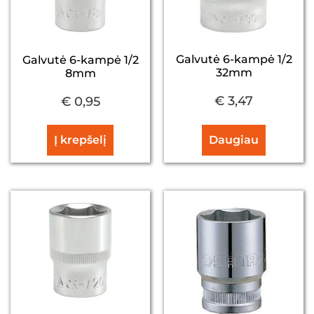
Galvutė 6-kampė 1/2
Galvutė 6-kampė 1/2
32mm
8mm
€
3,47
€
0,95
Į krepšelį
Daugiau