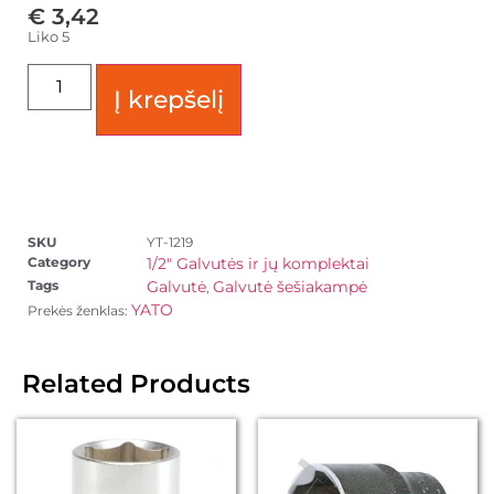
€
3,42
Liko 5
Į krepšelį
SKU
YT-1219
Category
1/2" Galvutės ir jų komplektai
Tags
Galvutė
Galvutė šešiakampė
,
YATO
Prekės ženklas:
Related Products