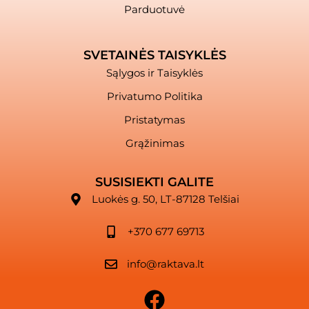
Parduotuvė
SVETAINĖS TAISYKLĖS
Sąlygos ir Taisyklės
Privatumo Politika
Pristatymas
Grąžinimas
SUSISIEKTI GALITE
Luokės g. 50, LT-87128 Telšiai
+370 677 69713
info@raktava.lt