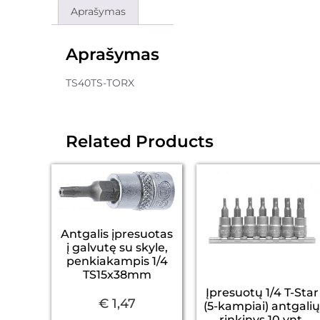
Aprašymas
Aprašymas
TS40TS-TORX
Related Products
Antgalis įpresuotas
į galvutę su skyle,
penkiakampis 1/4
TS15x38mm
Įpresuotų 1/4 T-Star
€
1,47
(5-kampiai) antgali
rinkinys 10 vnt.