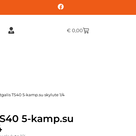
€
0,00
tgalis TS40 5-kamp.su skylute 1/4
TS40 5-kamp.su
4