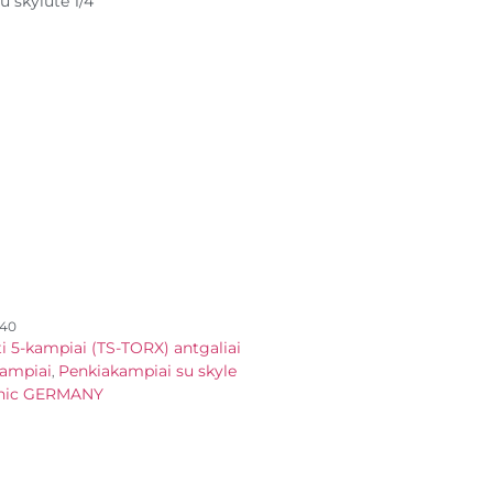
 skylute 1/4
S40
ti 5-kampiai (TS-TORX) antgaliai
ampiai
Penkiakampiai su skyle
,
nic GERMANY