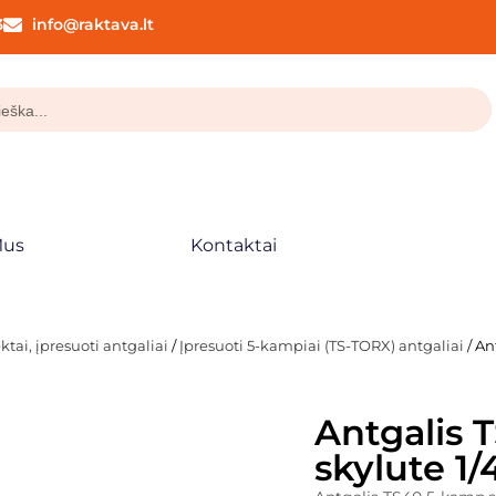
3
info@raktava.lt
Mus
Kontaktai
tai, įpresuoti antgaliai
/
Įpresuoti 5-kampiai (TS-TORX) antgaliai
/ An
Antgalis 
skylute 1/