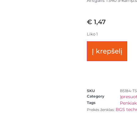
Antgalis TS40 5-kamp.su
€
1,47
Liko 1
Į krepšelį
SKU
B5184-T
Category
Įpresuo
Tags
Penkiak
BGS tech
Prekės ženklas: