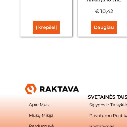
€
10,42
Į krepšelį
Daugiau
SVETAINĖS TAI
Apie Mus
Sąlygos ir Taisyklė
Mūsų Misija
Privatumo Politik
Parduotuvė
Pristatymas