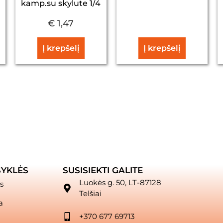
kamp.su skylute 1/4
€
1,47
Į krepšelį
Į krepšelį
SYKLĖS
SUSISIEKTI GALITE
Luokės g. 50, LT-87128
s
Telšiai
a
+370 677 69713