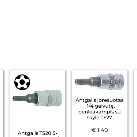
Antgalis įpresuotas
į 1/4 galvutę,
penkiakampis su
skyle TS27
€
1,40
ų
Antgalis TS20 5-