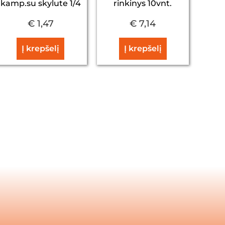
kamp.su skylute 1/4
rinkinys 10vnt.
€
1,47
€
7,14
Į krepšelį
Į krepšelį