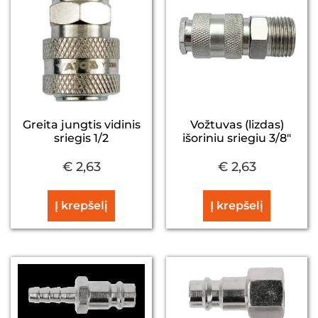
Greita jungtis vidinis
Vožtuvas (lizdas)
sriegis 1/2
išoriniu sriegiu 3/8″
€
2,63
€
2,63
Į krepšelį
Į krepšelį