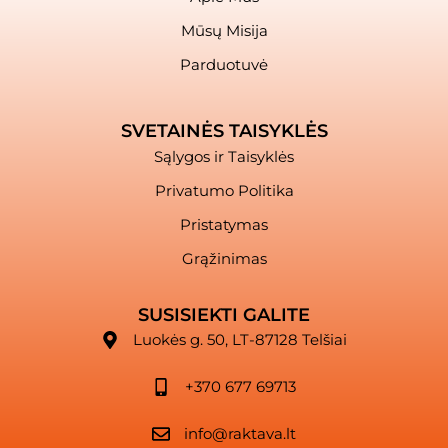
Mūsų Misija
Parduotuvė
SVETAINĖS TAISYKLĖS
Sąlygos ir Taisyklės
Privatumo Politika
Pristatymas
Grąžinimas
SUSISIEKTI GALITE
Luokės g. 50, LT-87128 Telšiai
+370 677 69713
info@raktava.lt