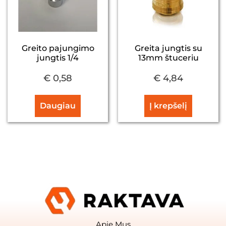
Greito pajungimo
Greita jungtis su
jungtis 1/4
13mm štuceriu
€
0,58
€
4,84
Daugiau
Į krepšelį
Apie Mus