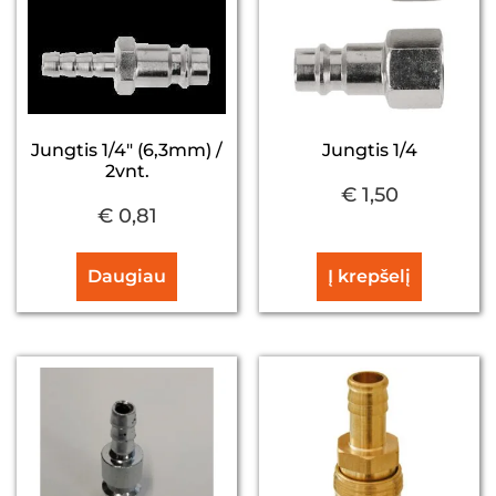
Jungtis 1/4" (6,3mm) /
Jungtis 1/4
2vnt.
€
1,50
€
0,81
Daugiau
Į krepšelį