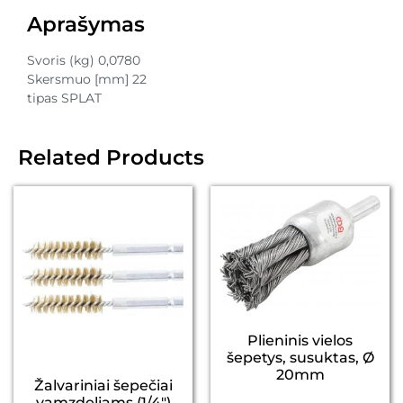
Aprašymas
Svoris (kg) 0,0780
Skersmuo [mm] 22
tipas SPLAT
Related Products
Plieninis vielos
šepetys, susuktas, Ø
20mm
Žalvariniai šepečiai
vamzdeliams (1/4″)