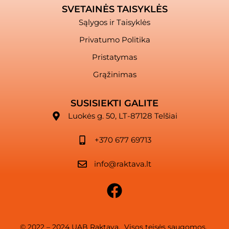
SVETAINĖS TAISYKLĖS
Sąlygos ir Taisyklės
Privatumo Politika
Pristatymas
Grąžinimas
SUSISIEKTI GALITE
Luokės g. 50, LT-87128 Telšiai
+370 677 69713
info@raktava.lt
© 2022 – 2024 UAB Raktava. Visos teisės saugomos.