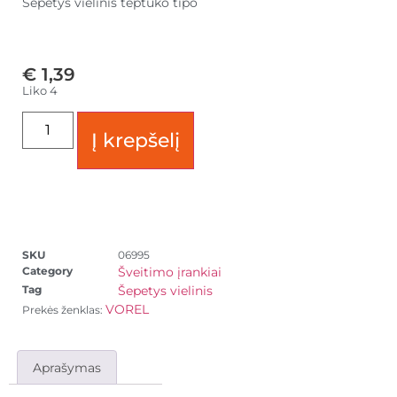
Šepetys vielinis teptuko tipo
€
1,39
Liko 4
Į krepšelį
SKU
06995
Category
Šveitimo įrankiai
Tag
Šepetys vielinis
VOREL
Prekės ženklas:
Aprašymas