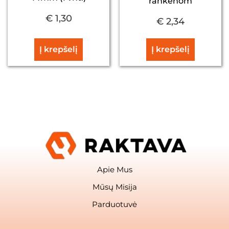
rankenom
€
1,30
€
2,34
Į krepšelį
Į krepšelį
Apie Mus
Mūsų Misija
Parduotuvė