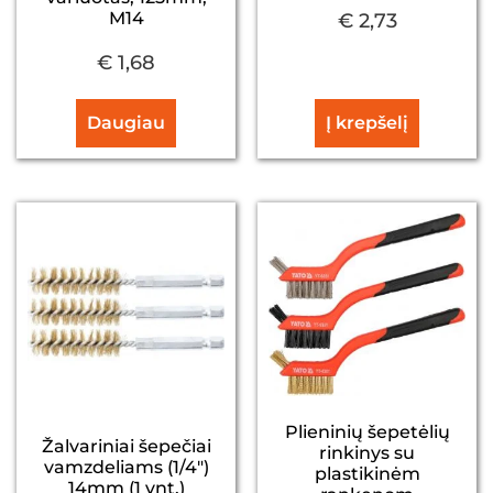
M14
€
2,73
€
1,68
Daugiau
Į krepšelį
Plieninių šepetėlių
Žalvariniai šepečiai
rinkinys su
vamzdeliams (1/4″)
plastikinėm
14mm (1 vnt.)