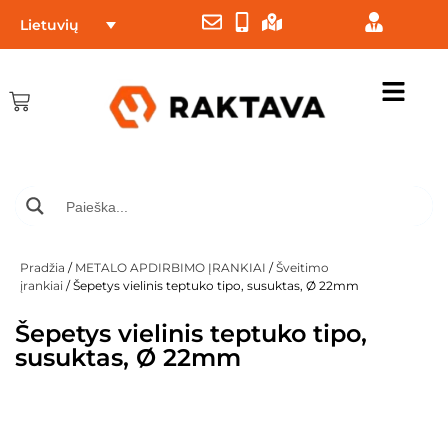
Lietuvių
Pradžia
/
METALO APDIRBIMO ĮRANKIAI
/
Šveitimo
įrankiai
/ Šepetys vielinis teptuko tipo, susuktas, Ø 22mm
Šepetys vielinis teptuko tipo,
susuktas, Ø 22mm