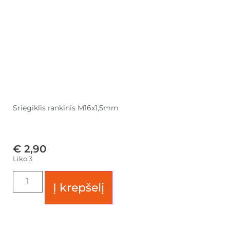
Sriegiklis rankinis M16x1,5mm
€
2,90
Liko 3
Į krepšelį