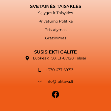
SVETAINĖS TAISYKLĖS
Sąlygos ir Taisyklės
Privatumo Politika
Pristatymas
Grąžinimas
SUSISIEKTI GALITE
Luokės g. 50, LT-87128 Telšiai
+370 677 69713
info@raktava.lt