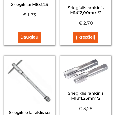
Sriegikliai M8x1,25
Sriegiklis rankinis
M14*2,00mm*2
€
1,73
€
2,70
Daugiau
Į krepšelį
Sriegiklis rankinis
M18*1,25mm*2
€
3,28
Sriegiklio laikiklis su