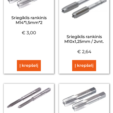
Sriegiklis rankinis
M14*1,5mm*2
€
3,00
Sriegiklis rankinis
M10x1,25mm / 2vnt.
€
2,64
Į krepšelį
Į krepšelį