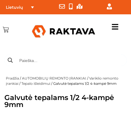
Lietuvių
Pradžia
/
AUTOMOBILIŲ REMONTO ĮRANKIAI
/
Variklio remonto
įrankiai
/
Tepalo išleidimui
/ Galvutė tepalams 1/2 4-kampė 9mm
Galvutė tepalams 1/2 4-kampė
9mm