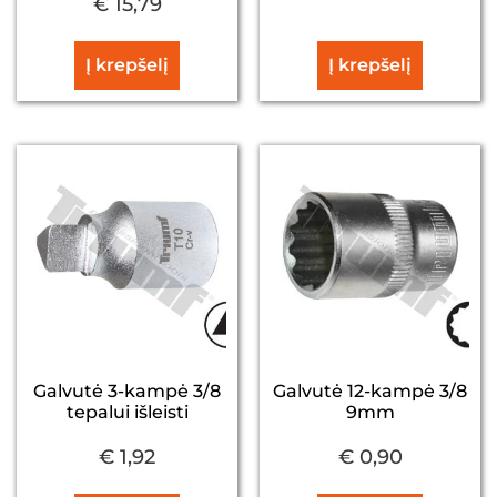
€
15,79
Į krepšelį
Į krepšelį
Galvutė 3-kampė 3/8
Galvutė 12-kampė 3/8
tepalui išleisti
9mm
€
1,92
€
0,90