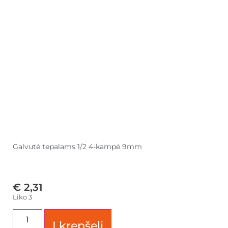
Galvutė tepalams 1/2 4-kampė 9mm
€
2,31
Liko 3
Į krepšelį