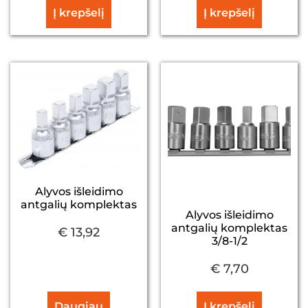
Į krepšelį
Į krepšelį
Alyvos išleidimo
antgalių komplektas
Alyvos išleidimo
antgalių komplektas
€
13,92
3/8-1/2
€
7,70
Daugiau
Į krepšelį