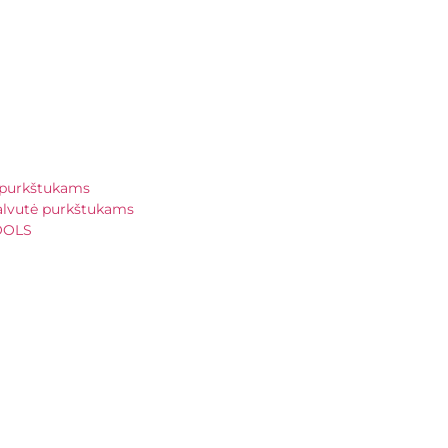
i purkštukams
alvutė purkštukams
OOLS