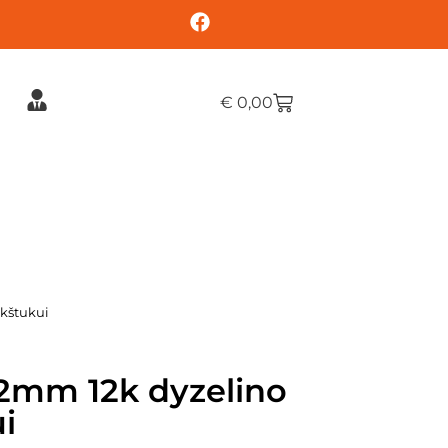
€
0,00
rkštukui
2mm 12k dyzelino
i