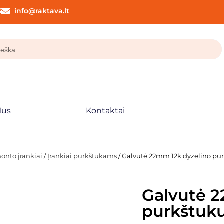
3
info@raktava.lt
Mus
Kontaktai
monto įrankiai
/
Įrankiai purkštukams
/ Galvutė 22mm 12k dyzelino pu
Galvutė 2
purkštuku