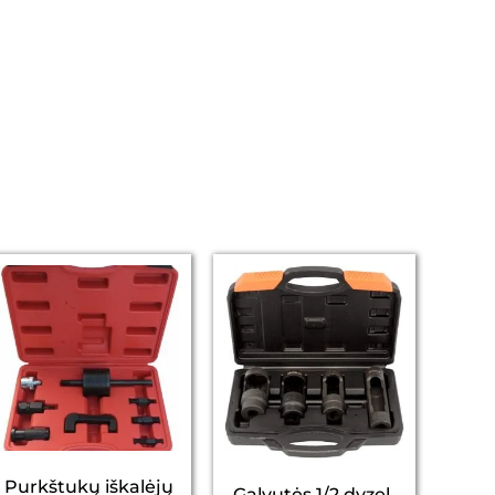
Purkštukų iškalėjų
Galvutės 1/2 dyzel.