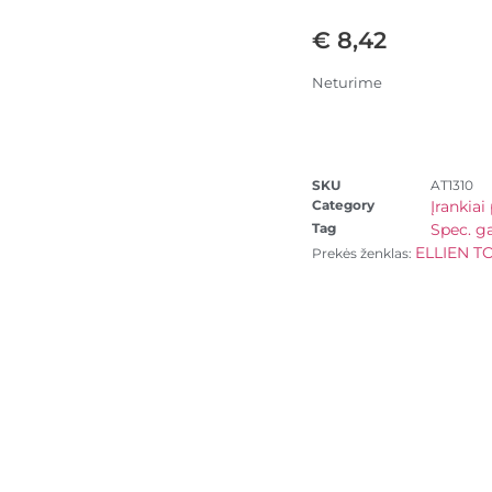
€
8,42
Neturime
SKU
AT1310
Category
Įrankia
Tag
Spec. g
ELLIEN T
Prekės ženklas: