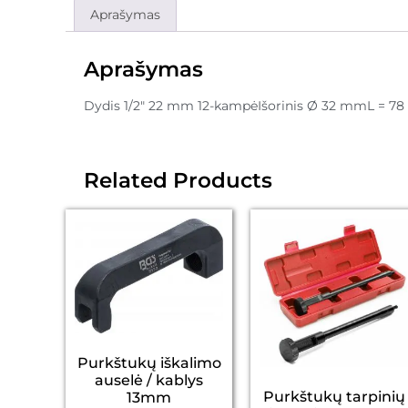
Aprašymas
Aprašymas
Dydis 1/2" 22 mm 12-kampėIšorinis Ø 32 mmL = 7
Related Products
Purkštukų iškalimo
auselė / kablys
Purkštukų tarpinių
13mm