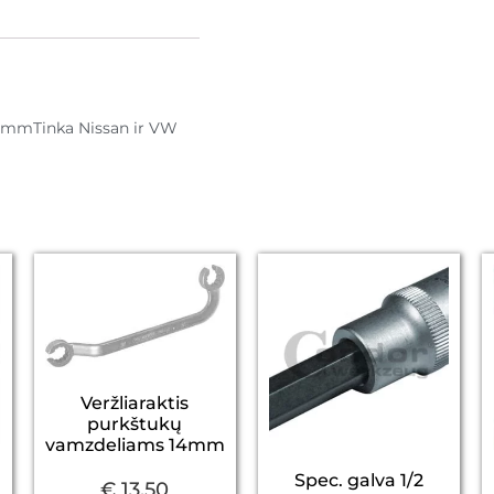
8 mmTinka Nissan ir VW
Veržliaraktis
purkštukų
vamzdeliams 14mm
Spec. galva 1/2
€
13,50