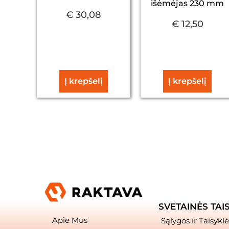
išėmėjas 230 mm
€
30,08
€
12,50
Į krepšelį
Į krepšelį
SVETAINĖS TAI
Apie Mus
Sąlygos ir Taisyklė