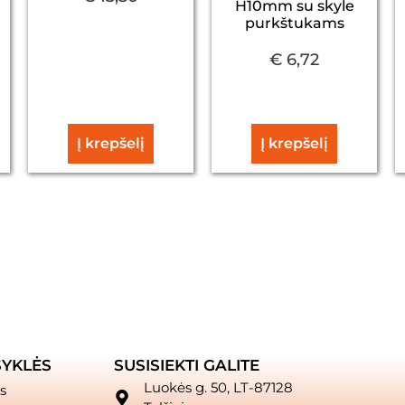
H10mm su skyle
purkštukams
€
6,72
Į krepšelį
Į krepšelį
SYKLĖS
SUSISIEKTI GALITE
Luokės g. 50, LT-87128
s