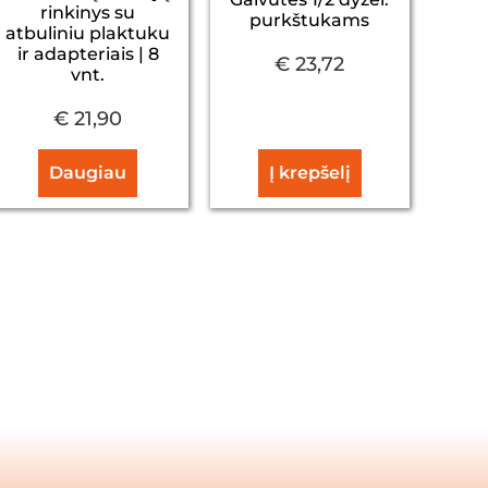
rinkinys su
purkštukams
atbuliniu plaktuku
ir adapteriais | 8
€
23,72
vnt.
€
21,90
Daugiau
Į krepšelį