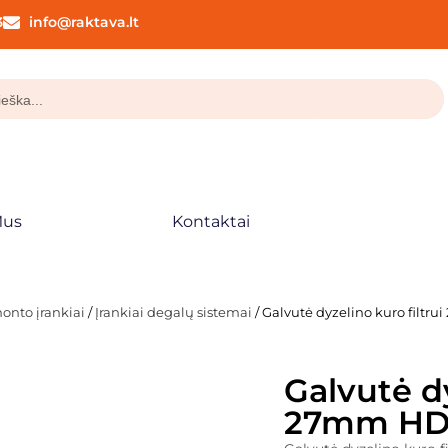
3
info@raktava.lt
Mus
Kontaktai
monto įrankiai
/
Įrankiai degalų sistemai
/ Galvutė dyzelino kuro filtr
Galvutė dy
27mm HDI