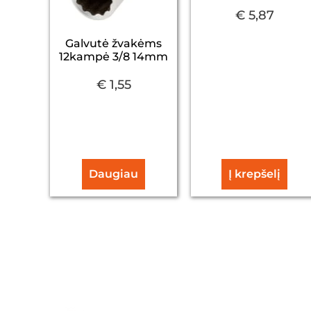
€
5,87
Galvutė žvakėms
12kampė 3/8 14mm
€
1,55
Daugiau
Į krepšelį