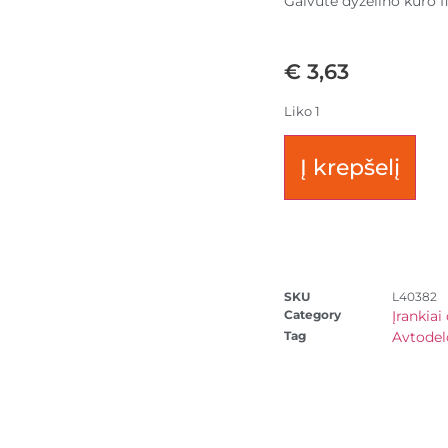
Galvutė dyzelino kuro 
€
3,63
Liko 1
Į krepšelį
SKU
L40382
Category
Įrankiai
Tag
Avtodel