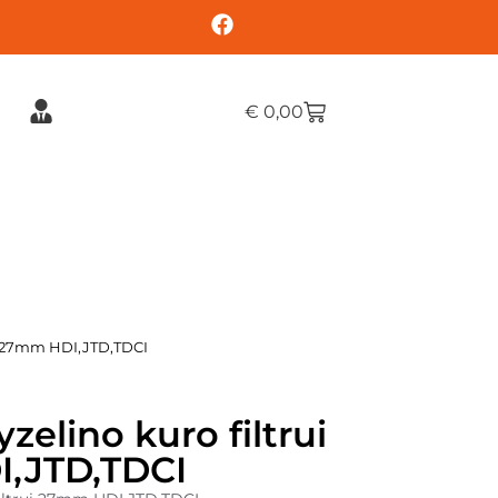
€
0,00
ui 27mm HDI,JTD,TDCI
zelino kuro filtrui
,JTD,TDCI