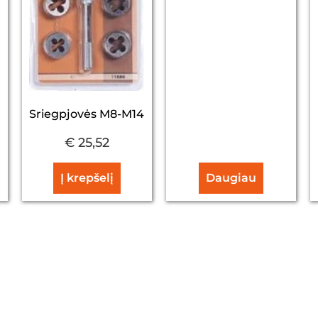
Sriegpjovės M8-M14
€
25,52
Į krepšelį
Daugiau