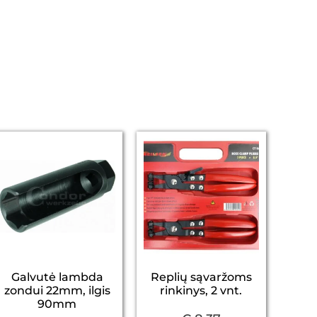
Galvutė lambda
Replių sąvaržoms
zondui 22mm, ilgis
rinkinys, 2 vnt.
90mm