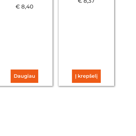
€
8,37
€
8,40
Daugiau
Į krepšelį