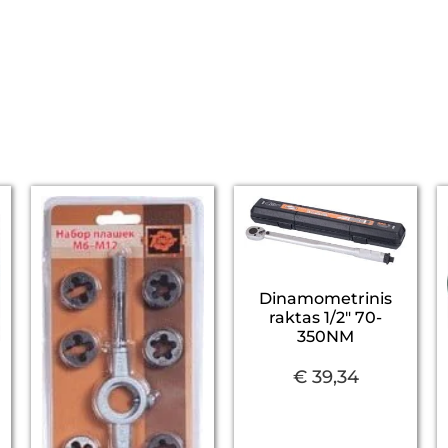
Dinamometrinis
raktas 1/2″ 70-
350NM
€
39,34