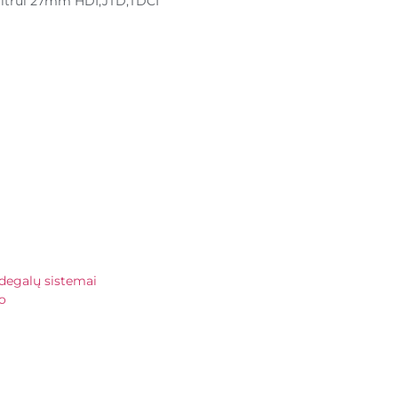
filtrui 27mm HDI,JTD,TDCI
 degalų sistemai
o