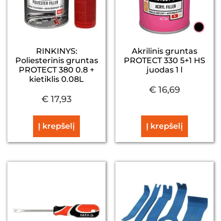
RINKINYS:
Akrilinis gruntas
Poliesterinis gruntas
PROTECT 330 5+1 HS
PROTECT 380 0.8 +
juodas 1 l
kietiklis 0.08L
€
16,69
€
17,93
Į krepšelį
Į krepšelį