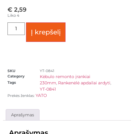
€
2,59
Liko 4
Į krepšelį
SKU
YT-0841
Category
Kėbulo remonto įrankiai
Tags
230mm
Rankenėlė apdailai ardyti
,
,
YT-0841
YATO
Prekės ženklas:
Aprašymas
Aprašymas