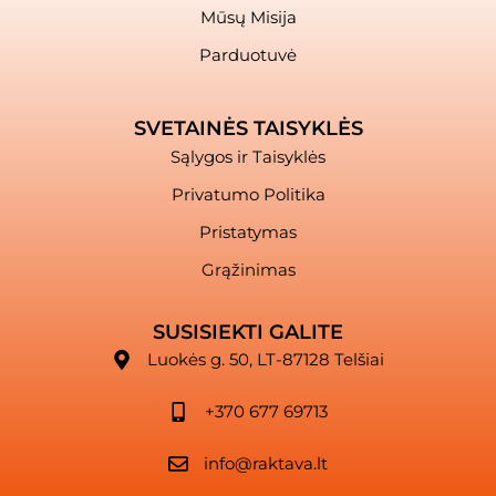
Mūsų Misija
Parduotuvė
SVETAINĖS TAISYKLĖS
Sąlygos ir Taisyklės
Privatumo Politika
Pristatymas
Grąžinimas
SUSISIEKTI GALITE
Luokės g. 50, LT-87128 Telšiai
+370 677 69713
info@raktava.lt