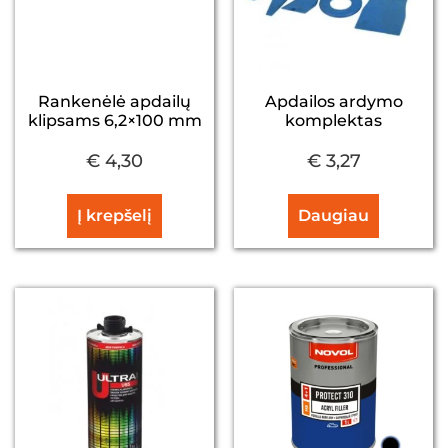
Rankenėlė apdailų
Apdailos ardymo
klipsams 6,2×100 mm
komplektas
€
4,30
€
3,27
Į krepšelį
Daugiau