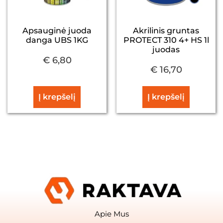
Apsauginė juoda
Akrilinis gruntas
danga UBS 1KG
PROTECT 310 4+ HS 1l
juodas
€
6,80
€
16,70
Į krepšelį
Į krepšelį
Apie Mus