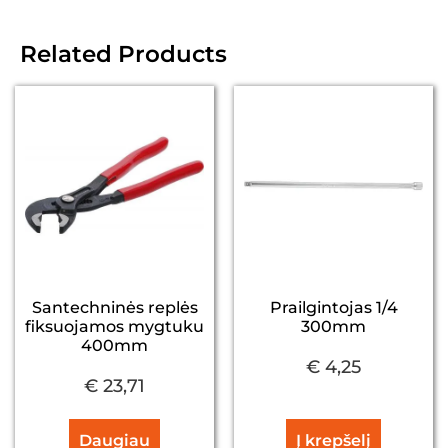
Related Products
Santechninės replės
Prailgintojas 1/4
fiksuojamos mygtuku
300mm
400mm
€
4,25
€
23,71
Daugiau
Į krepšelį