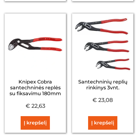
Knipex Cobra
Santechninių replių
santechninės replės
rinkinys 3vnt.
su fiksavimu 180mm
€
23,08
€
22,63
Į krepšelį
Į krepšelį