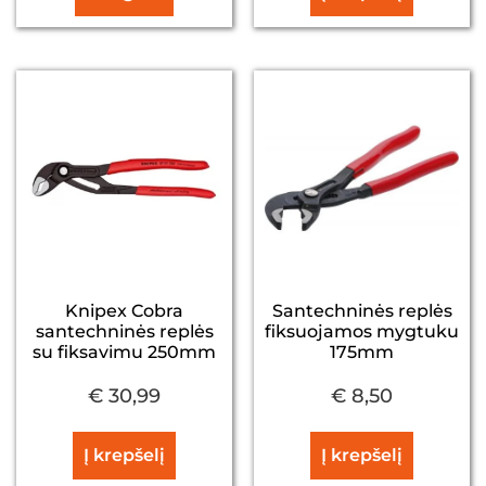
Knipex Cobra
Santechninės replės
santechninės replės
fiksuojamos mygtuku
su fiksavimu 250mm
175mm
€
30,99
€
8,50
Į krepšelį
Į krepšelį