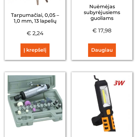
Nuėmėjas
subyrėjusiems
Tarpumačiai, 0,05 –
guoliams
1,0 mm, 13 lapelių
€
17,98
€
2,24
Į krepšelį
Daugiau