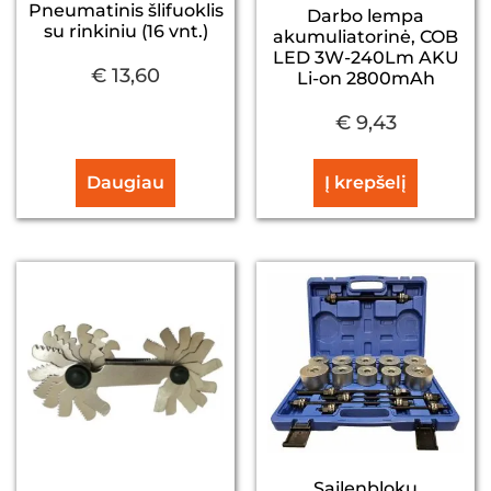
Pneumatinis šlifuoklis
Darbo lempa
su rinkiniu (16 vnt.)
akumuliatorinė, COB
LED 3W-240Lm AKU
€
13,60
Li-on 2800mAh
€
9,43
Daugiau
Į krepšelį
Sailenblokų