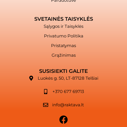
Parduotuvė
SVETAINĖS TAISYKLĖS
Sąlygos ir Taisyklės
Privatumo Politika
Pristatymas
Grąžinimas
SUSISIEKTI GALITE
Luokės g. 50, LT-87128 Telšiai
+370 677 69713
info@raktava.lt