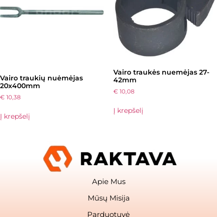
Vairo traukės nuemėjas 27-
Vairo traukių nuėmėjas
42mm
20x400mm
€
10,08
€
10,38
Į krepšelį
Į krepšelį
Apie Mus
Mūsų Misija
Parduotuvė