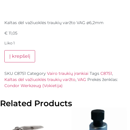
Kaltas dėl važiuoklės traukių varžto VAG ø6,2mm
€
11,05
Liko 1
Į krepšelį
SKU
C8751
Category
Vairo traukių įrankiai
Tags
C8751
,
Kaltas dėl važiuoklės traukių varžto
,
VAG
Prekės ženklas:
Condor Werkzeug (Vokietija)
Related Products