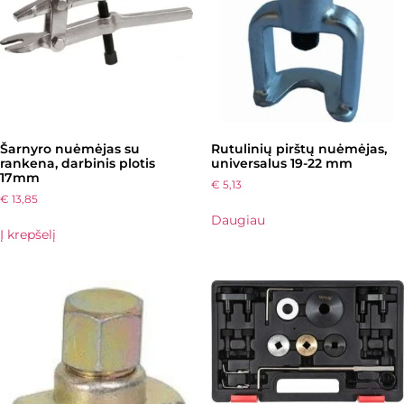
Šarnyro nuėmėjas su
Rutulinių pirštų nuėmėjas,
rankena, darbinis plotis
universalus 19-22 mm
17mm
€
5,13
€
13,85
Daugiau
Į krepšelį