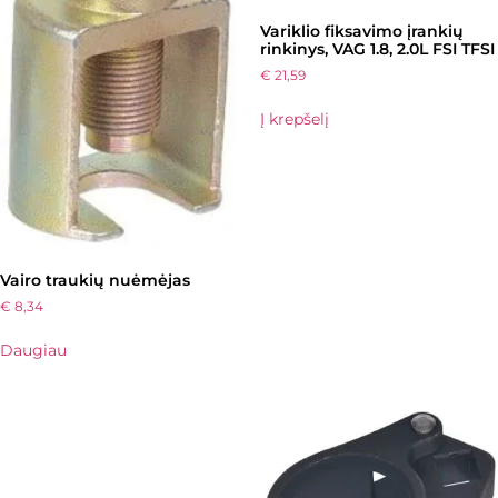
Variklio fiksavimo įrankių
rinkinys, VAG 1.8, 2.0L FSI TFSI
€
21,59
Į krepšelį
Vairo traukių nuėmėjas
€
8,34
Daugiau