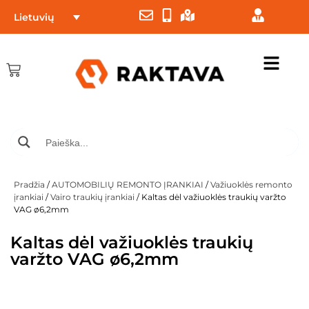
Lietuvių
Pradžia
/
AUTOMOBILIŲ REMONTO ĮRANKIAI
/
Važiuoklės remonto
įrankiai
/
Vairo traukių įrankiai
/ Kaltas dėl važiuoklės traukių varžto
VAG ø6,2mm
Kaltas dėl važiuoklės traukių
varžto VAG ø6,2mm