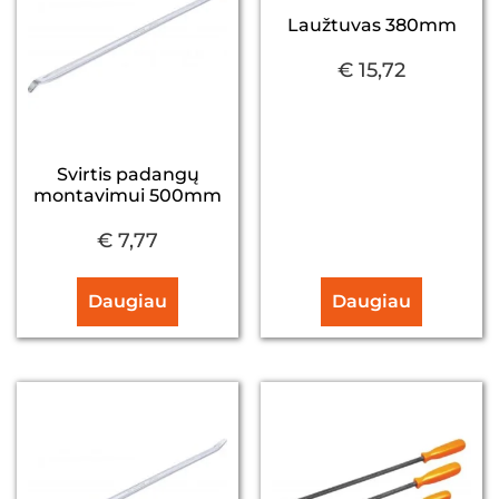
Laužtuvas 380mm
€
15,72
Svirtis padangų
montavimui 500mm
€
7,77
Daugiau
Daugiau