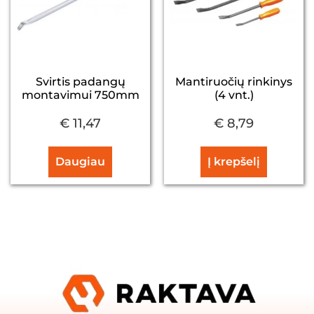
Svirtis padangų
Mantiruočių rinkinys
montavimui 750mm
(4 vnt.)
€
11,47
€
8,79
Daugiau
Į krepšelį