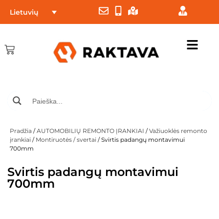
Lietuvių
Pradžia
/
AUTOMOBILIŲ REMONTO ĮRANKIAI
/
Važiuoklės remonto
įrankiai
/
Montiruotės / svertai
/ Svirtis padangų montavimui
700mm
Svirtis padangų montavimui
700mm