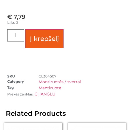
€
7,79
Liko 2
Į krepšelį
SKU
CL304507
Category
Montiruotės / svertai
Tag
Mantiruotė
CHANGLU
Prekės ženklas:
Related Products